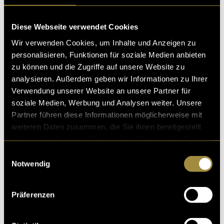
war. Einige besuchen die Bibliothek öfters, andere eher
weniger. Einige finden sich dort ein,
Diese Webseite verwendet Cookies
09. Juni 2021
- von
Robin Imboden
und
Tim Allenspach
Wir verwenden Cookies, um Inhalte und Anzeigen zu
personalisieren, Funktionen für soziale Medien anbieten
zu können und die Zugriffe auf unsere Website zu
analysieren. Außerdem geben wir Informationen zu Ihrer
Album Cover
Verwendung unserer Website an unsere Partner für
soziale Medien, Werbung und Analysen weiter. Unsere
toms.design.vault, albumstop, upclouter, austin_show
Partner führen diese Informationen möglicherweise mit
time oder gusho__. Die Szene der Cover-Artists auf Inst
weiteren Daten zusammen, die Sie ihnen bereitgestellt
agram ist gross. Nun gibt es zwei weitere N
haben oder die sie im Rahmen Ihrer Nutzung der Dienste
06. Januar 2021
- von
Tim Allenspach
und
Robin Imboden
gesammelt haben.
Einwilligungsauswahl
Notwendig
Präferenzen
Bierbankpolitik: dein virtueller
Stammtischersatz