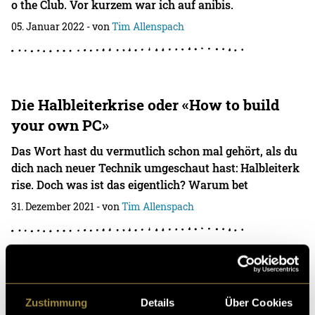
o the Club. Vor kurzem war ich auf anibis.
05. Januar 2022
- von
Tim Allenspach
Die Halbleiterkrise oder «How to build
your own PC»
Das Wort hast du vermutlich schon mal gehört, als du
dich nach neuer Technik umgeschaut hast: Halbleiterk
rise. Doch was ist das eigentlich? Warum bet
31. Dezember 2021
- von
Tim Allenspach
Bibliotheken – Mehr als nur Bücher
Zustimmung
Details
Über Cookies
Bibliotheken. Ein Ort, an dem sicher jeder schon einmal