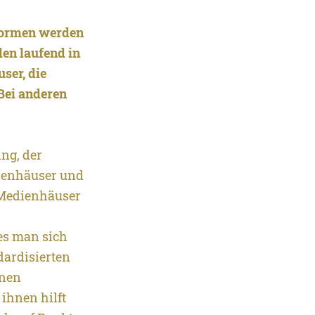
tformen werden
en laufend in
ser, die
Bei anderen
ng, der
dienhäuser und
 Medienhäuser
es man sich
dardisierten
hnen
ihnen hilft