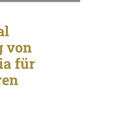
al
g von
ia für
ren