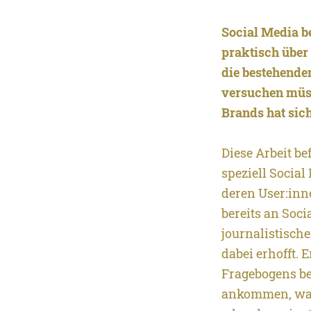
Social Media b
praktisch über
die bestehenden
versuchen müss
Brands hat sich
Diese Arbeit b
speziell Socia
deren User:inn
bereits an Soci
journalistisch
dabei erhofft.
Fragebogens be
ankommen, was 