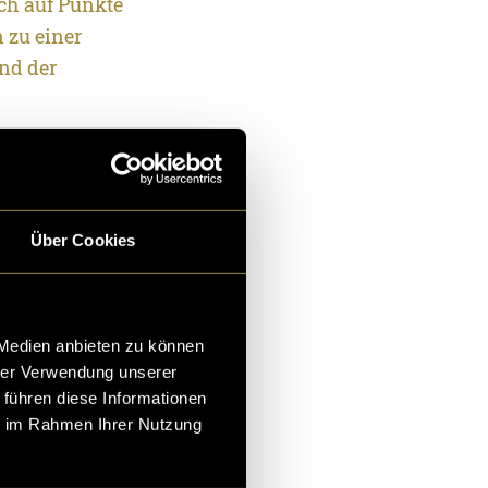
ich auf Punkte
 zu einer
nd der
itone Robin
 ein
in Luzern und
Über Cookies
zbeiträge und
r die Kulissen
nfach einen
 Medien anbieten zu können
zin fünf
hrer Verwendung unserer
esis
 führen diese Informationen
t und
ie im Rahmen Ihrer Nutzung