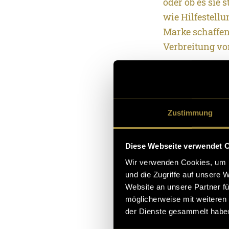
oder ob es sie 
wie Hilfestellu
Marke schaffen
Verbreitung v
Begleitend zu
Imboden das K
Instagramforma
Zustimmung
der Ostschwei
Erlebnisbericht
Diese Webseite verwendet 
einer Veranstal
Wir verwenden Cookies, um I
Unterhaltungsz
und die Zugriffe auf unsere 
grössere Storie
Website an unsere Partner fü
gewonnenen Erk
möglicherweise mit weiteren
gebraucht wer
der Dienste gesammelt habe