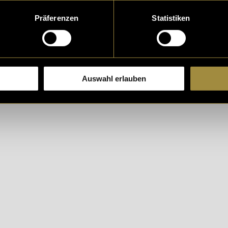
hen Zusammenfassung kann die Thesis und das Lehrpr
Präferenzen
Statistiken
uten angeschaut werden. Das Lehrprojekt findet sic
k:
UG MAGAZIN auf Instagram.
Auswahl erlauben