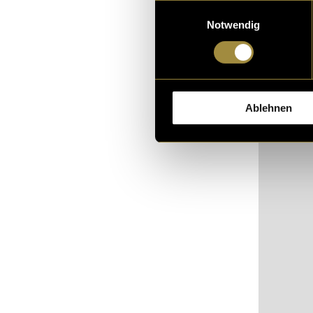
Einwilligungsauswahl
In der filmisc
Notwendig
eineinhalb Min
folgendem Lin
Ablehnen