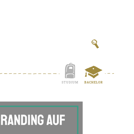
STUDIUM
BACHELOR