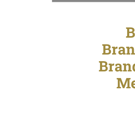
B
Bran
Brand
Me