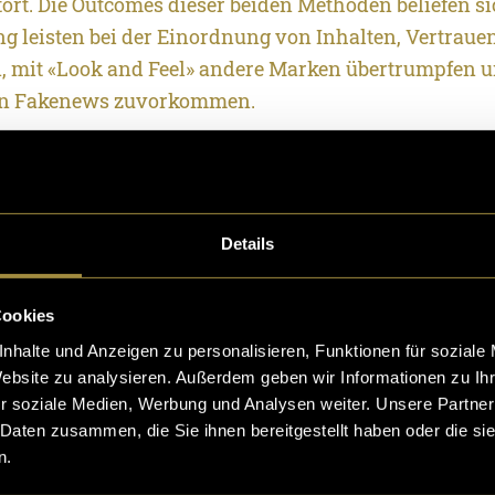
stört. Die Outcomes dieser beiden Methoden beliefen s
ng leisten bei der Einordnung von Inhalten, Vertrauen
, mit «Look and Feel» andere Marken übertrumpfen u
on Fakenews zuvorkommen.
r Thesis wurde im Lehrprojekt zusammen mit Kommil
ulturmagazin «UGMagazin» gegründet. UGMagazin ist
t, das sich der Kultur- und Veranstaltungsbranche 
Details
z widmet. Zusammen wurden diverse Reportagen, Kur
e gefilmt und veröffentlicht, die einen Einblick hinte
Cookies
tung bieten, eine Veranstaltung portraitieren oder ei
nhalte und Anzeigen zu personalisieren, Funktionen für soziale
weck haben. Im Laufe der Arbeit wurden auf UGMaga
Website zu analysieren. Außerdem geben wir Informationen zu I
s und insgesamt 16 Posts veröffentlicht. Die in der Th
r soziale Medien, Werbung und Analysen weiter. Unsere Partner
enntnisse konnten im Lehrprojekt optimal platzier
 Daten zusammen, die Sie ihnen bereitgestellt haben oder die s
den.
n.