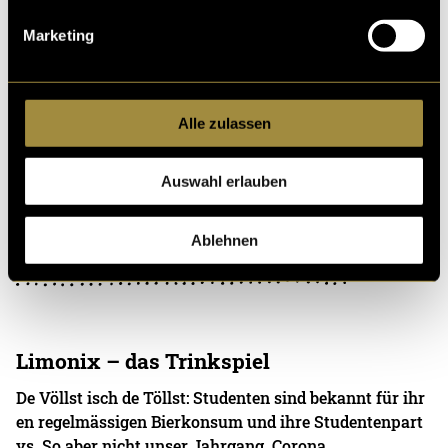
05. Januar 2022
- von
Nina Thöni
und
Elena Kohler
Marketing
Alle zulassen
Ein Match-Cut-Video in Zürich
Zürich? Beton, Nebel und Arroganz. Was kann man da
Auswahl erlauben
mit schon anfangen? Nina verbrachte ein aufregendes
Wochenende im Bündnerland. Zurück in Zürich
Ablehnen
11. Juni 2021
- von
Marina Maurer
und
Nina Thöni
Limonix – das Trinkspiel
De Völlst isch de Töllst: Studenten sind bekannt für ihr
en regelmässigen Bierkonsum und ihre Studentenpart
ys. So aber nicht unser Jahrgang. Corona