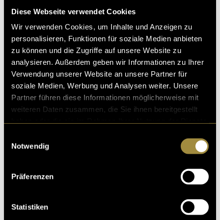
Diese Webseite verwendet Cookies
Wir verwenden Cookies, um Inhalte und Anzeigen zu
personalisieren, Funktionen für soziale Medien anbieten
zu können und die Zugriffe auf unsere Website zu
limonix Online-Shop
analysieren. Außerdem geben wir Informationen zu Ihrer
Wer schwankt, hat mehr vom Weg! Unter diesem Mott
Verwendung unserer Website an unsere Partner für
o haben wir nun die offizielle limonix-Webseite fertigg
soziale Medien, Werbung und Analysen weiter. Unsere
estellt – auch wenn’s etwas gedauert h
Partner führen diese Informationen möglicherweise mit
weiteren Daten zusammen, die Sie ihnen bereitgestellt
06. Januar 2022
- von
Nina Thöni
,
Lisa Spagnoletti
und
Monia
Rosenow
haben oder die sie im Rahmen Ihrer Nutzung der Dienste
gesammelt haben.
Einwilligungsauswahl
Notwendig
Ein Konzept für die vertretBar
Präferenzen
Unglaublich leckere Capuns, zwei gute Freunde und ei
n Herzensprojekt. Das ist die von Andrina und Oli gegr
Statistiken
ündete vertretBar. Ein Startup, das gesehen