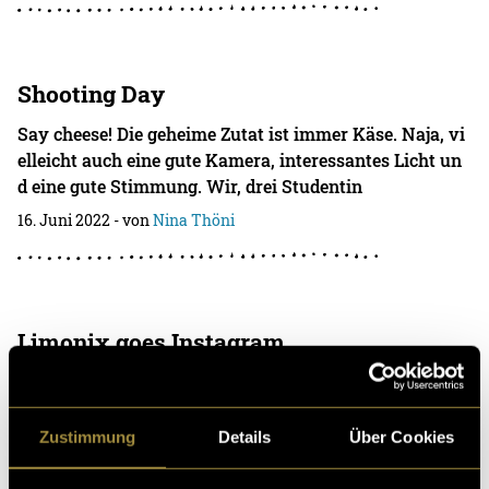
Shooting Day
Say cheese! Die geheime Zutat ist immer Käse. Naja, vi
elleicht auch eine gute Kamera, interessantes Licht un
d eine gute Stimmung. Wir, drei Studentin
16. Juni 2022
- von
Nina Thöni
Limonix goes Instagram
Bleibe up to date: Ab jetzt kannst du uns auch auf Insta
gram abonnieren! Auf dich wartet nebst Anti-Kater-Tip
ps auch ein toller Feed zum Durchgucken.�
Zustimmung
Details
Über Cookies
16. Juni 2022
- von
Monia Rosenow
,
Lisa Spagnoletti
und
Nina
Thöni