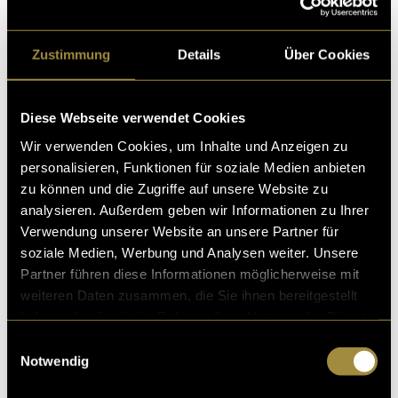
10. Juni 2021
- von
Nadine Hauser
und
Jasmin Carolina Jörg
Zustimmung
Details
Über Cookies
Portfolio: Das Schaufenster meiner
Diese Webseite verwendet Cookies
Arbeit
Wir verwenden Cookies, um Inhalte und Anzeigen zu
Wie viele andere MMP-Studierende habe auch ich es n
personalisieren, Funktionen für soziale Medien anbieten
un gewagt, eine eigene Portfolio-Website zu erstellen.
zu können und die Zugriffe auf unsere Website zu
Bei der Erstellung meiner Website war
analysieren. Außerdem geben wir Informationen zu Ihrer
24. März 2021
- von
Nadine Hauser
Verwendung unserer Website an unsere Partner für
soziale Medien, Werbung und Analysen weiter. Unsere
Partner führen diese Informationen möglicherweise mit
weiteren Daten zusammen, die Sie ihnen bereitgestellt
haben oder die sie im Rahmen Ihrer Nutzung der Dienste
FITMAS – Der digitale Adventskalender
gesammelt haben.
Einwilligungsauswahl
Die Adventszeit ist für viele Menschen eine der schöns
Notwendig
ten Zeiten im Jahr. Die ganze weihnachtliche Atmosph