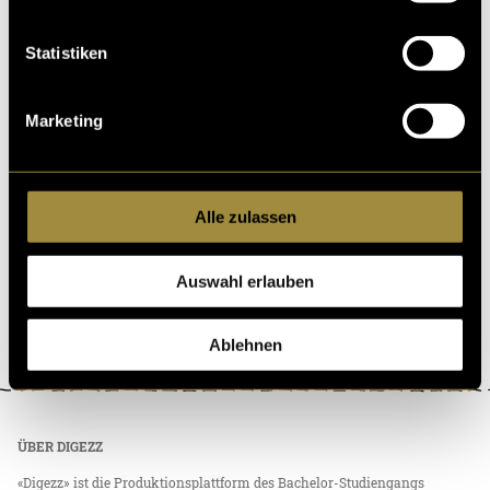
Reisegeflüster 3.0 – Podcastreichweite
Statistiken
vergrössern
Einen Podcast zu produzieren ist ja schön und gut, aber
Marketing
wie erreicht man eigentlich mehr Zuhörer:innen? Diese
s Semester wollten wir uns genau mit di
04. Juni 2021
- von
Anabel Baumgartner
,
Mara Eggenberger
und
Seraina Schmid
Alle zulassen
Auswahl erlauben
Ablehnen
ÜBER DIGEZZ
«Digezz» ist die Produktionsplattform des Bachelor-Studiengangs