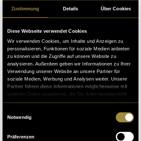
Gemeinsam Einsam
Zustimmung
Details
Über Cookies
Einsamkeit, Alleinsein. Viele kannten diese Gefühle wä
hrend der Covid-19-Pandemie. Im Lockdown waren wir
dazu gezwungen, auf soziale Kontakte zu ver
Diese Webseite verwendet Cookies
05. November 2021
- von
Mara Eggenberger
Wir verwenden Cookies, um Inhalte und Anzeigen zu
personalisieren, Funktionen für soziale Medien anbieten
zu können und die Zugriffe auf unsere Website zu
analysieren. Außerdem geben wir Informationen zu Ihrer
Verwendung unserer Website an unsere Partner für
Virtus Moralis
soziale Medien, Werbung und Analysen weiter. Unsere
“Ich fühle mich schuldig.” Ein Satz, den man selten einf
Partner führen diese Informationen möglicherweise mit
ach mal so sagt. Oft ist er mit einem schweren Vergehe
weiteren Daten zusammen, die Sie ihnen bereitgestellt
n oder Schicksalsschlag verbunden.
haben oder die sie im Rahmen Ihrer Nutzung der Dienste
gesammelt haben.
Einwilligungsauswahl
08. Juni 2021
- von
Seraina Schmid
,
Mara Eggenberger
,
Anabel
Baumgartner
,
Kevin Bieri
und
Jan van Ditzhuijzen
Notwendig
Präferenzen