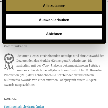
Alle zulassen
ÜBER DIGEZZ
Auswahl erlauben
«Digezz» ist die Produktionsplattform des Bachelor-Studiengangs
«Multimedia Production» an der Fachhochschule Graubünden und der
Berner Fachhochschule. Studierende produzieren auf dieser Plattform
Ablehnen
eigenständig multimediale Inhalte und erlangen so die nötige
technische Kompetenz für ein multimediales Umfeld in Medien und
Kommunikation.
Die unter «Beste» erscheinenden Beiträge sind eine Auswahl der
Dozierenden des Moduls «Konvergent Produzieren». Die
zusätzlich mit der «Top»-Plakette gekennzeichneten Beiträge
wurden anlässlich des alljährlich vom Institut für Multimedia
Production (IMP) der Fachhochschule Graubünden veranstalteten
Multimedia Awards von einer externen Fachjury mit einem «Digezz-
Award» ausgezeichnet.
KONTAKT
Fachhochschule Graubünden