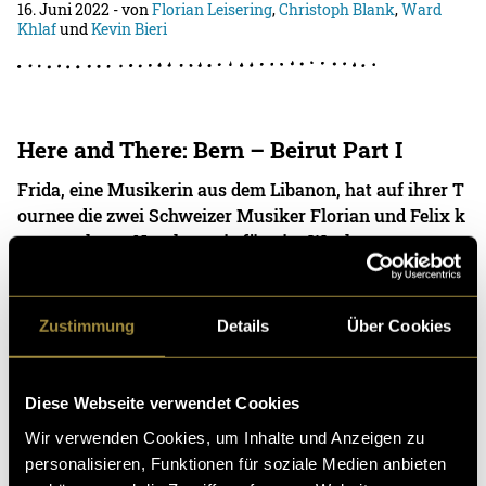
16. Juni 2022
- von
Florian Leisering
,
Christoph Blank
,
Ward
Khlaf
und
Kevin Bieri
Here and There: Bern – Beirut Part I
Frida, eine Musikerin aus dem Libanon, hat auf ihrer T
ournee die zwei Schweizer Musiker Florian und Felix k
ennengelernt. Nun kam sie für vier Wochen
05. Januar 2022
- von
Kevin Bieri
und
Livia Lehmann
Zustimmung
Details
Über Cookies
Time to Move
Diese Webseite verwendet Cookies
Wir haben ​«Time to Move» begleitet – ein partizipativ
Wir verwenden Cookies, um Inhalte und Anzeigen zu
und kollaborativ angelegtes Projekt, das sich mit Mobil
personalisieren, Funktionen für soziale Medien anbieten