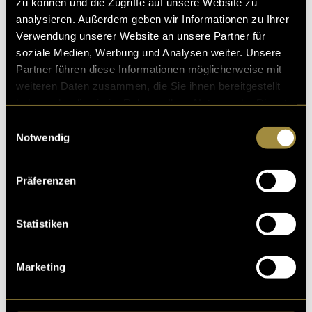
ität, Diversität und gesellscha
zu können und die Zugriffe auf unsere Website zu
analysieren. Außerdem geben wir Informationen zu Ihrer
10. Juni 2021
- von
Kevin Bieri
,
Ward Khlaf
,
Florian Leisering
und
Livia Lehmann
Verwendung unserer Website an unsere Partner für
soziale Medien, Werbung und Analysen weiter. Unsere
Partner führen diese Informationen möglicherweise mit
weiteren Daten zusammen, die Sie ihnen bereitgestellt
haben oder die sie im Rahmen Ihrer Nutzung der Dienste
Virtus Moralis
gesammelt haben.
Einwilligungsauswahl
“Ich fühle mich schuldig.” Ein Satz, den man selten einf
Notwendig
ach mal so sagt. Oft ist er mit einem schweren Vergehe
n oder Schicksalsschlag verbunden.
Präferenzen
08. Juni 2021
- von
Seraina Schmid
,
Mara Eggenberger
,
Anabel
Baumgartner
,
Kevin Bieri
und
Jan van Ditzhuijzen
Statistiken
Marketing