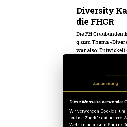
Diversity K
die FHGR
Die FH Graubünden ha
g zum Thema «Divers
war also: Entwickelt
eine «Null-Toleranz-
19. März 2026
- von
Livio Fr
Keller
,
Sarina Da Ros
und
A
Zustimmung
Diese Webseite verwendet 
Wir verwenden Cookies, um I
und die Zugriffe auf unsere 
Website an unsere Partner fü