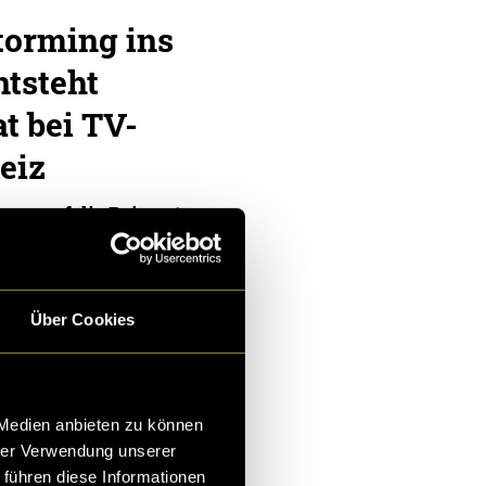
torming ins
ntsteht
t bei TV-
eiz
ung auf die Beine ste
 Menschen ein Traum i
Keller, Tabea Ramisber
rer zu
Über Cookies
ifer Derrer
,
Tabea
ler
 Medien anbieten zu können
hrer Verwendung unserer
 führen diese Informationen