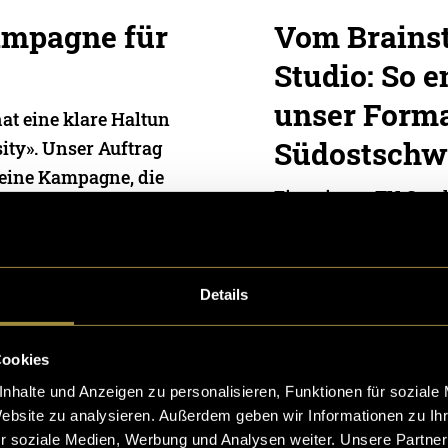
ampagne für
Vom Brains
Studio: So e
unser Forma
t eine klare Haltun
Südostschw
ity». Unser Auftrag
 eine Kampagne, die
Eine eigene TV-Send
llen. Was für viele
etz
,
Alessio Rosano
,
Laila
st, wurde für Laila 
ndri Kummer
ger und Jennifer Der
Details
07. Januar 2026
- von
Jenn
Ramisberger
und
Laila Kel
Cookies
nhalte und Anzeigen zu personalisieren, Funktionen für soziale
Website zu analysieren. Außerdem geben wir Informationen zu I
r soziale Medien, Werbung und Analysen weiter. Unsere Partner