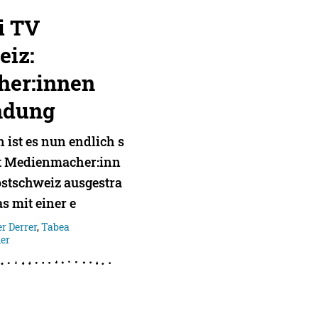
i TV
eiz:
er:innen
ndung
ist es nun endlich s
at Medienmacher:inn
stschweiz ausgestra
as mit einer e
er Derrer
,
Tabea
ler