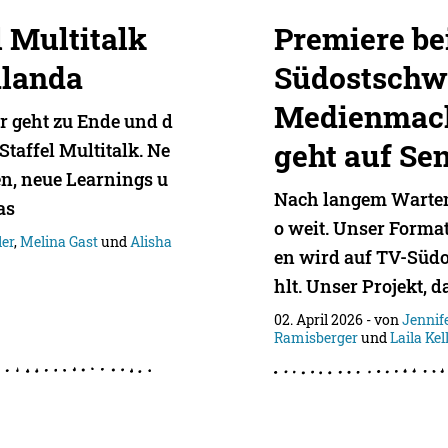
l Multitalk
Premiere be
alanda
Südostschw
Medienmach
r geht zu Ende und d
geht auf Se
Staffel Multitalk. Ne
n, neue Learnings u
Nach langem Warten 
as
o weit. Unser Form
ler
,
Melina Gast
und
Alisha
en wird auf TV-Südo
hlt. Unser Projekt, d
02. April 2026
- von
Jennif
Ramisberger
und
Laila Kel