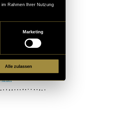
ie im Rahmen Ihrer Nutzung
in
-Dreh in
isse
Marketing
f Personen, ein Ber
ikvideo, das genau d
, wo man kurz den Ate
Alle zulassen
isst der Tr
a Keller