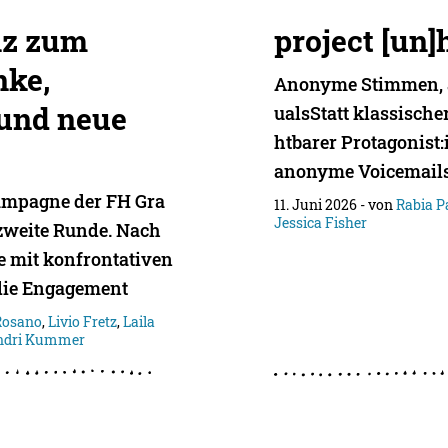
nz zum
project [un]
nke,
Anonyme Stimmen, 
und neue
ualsStatt klassische
htbarer Protagonist:
anonyme Voicemails
ampagne der FH Gra
11. Juni 2026
- von
Rabia 
Jessica Fisher
zweite Runde. Nach
 mit konfrontativen
 die Engagement
Rosano
,
Livio Fretz
,
Laila
ndri Kummer