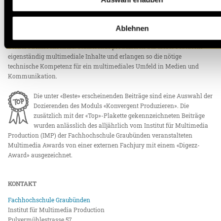
ÜBER DIGEZZ
«Digezz» ist die Produktionsplattform des Bachelor-Studiengangs
Ablehnen
«Multimedia Production» an der Fachhochschule Graubünden und der
Berner Fachhochschule. Studierende produzieren auf dieser Plattform
eigenständig multimediale Inhalte und erlangen so die nötige
technische Kompetenz für ein multimediales Umfeld in Medien und
Kommunikation.
Die unter «Beste» erscheinenden Beiträge sind eine Auswahl der
Dozierenden des Moduls «Konvergent Produzieren». Die
zusätzlich mit der «Top»-Plakette gekennzeichneten Beiträge
wurden anlässlich des alljährlich vom Institut für Multimedia
Production (IMP) der Fachhochschule Graubünden veranstalteten
Multimedia Awards von einer externen Fachjury mit einem «Digezz-
Award» ausgezeichnet.
KONTAKT
Fachhochschule Graubünden
Institut für Multimedia Production
Pulvermühlestrasse 57