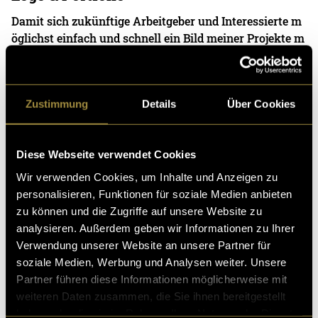
Damit sich zukünftige Arbeitgeber und Interessierte m
öglichst einfach und schnell ein Bild meiner Projekte m
achen können, erstellte ich mein erstes
14. Juni 2023
- von
Nina Berger
Zustimmung
Details
Über Cookies
Backyard Hero – Je sais pas (Official
Diese Webseite verwendet Cookies
Video)
Wir verwenden Cookies, um Inhalte und Anzeigen zu
personalisieren, Funktionen für soziale Medien anbieten
Die vierköpfige Oltner Band möchte für den Release ihr
zu können und die Zugriffe auf unsere Website zu
es neuen Songs «Je sais pas» ein passendes Musikvide
analysieren. Außerdem geben wir Informationen zu Ihrer
o drehen. Backyard Hero besteht aus Flo
Verwendung unserer Website an unsere Partner für
05. Januar 2023
- von
Nina Berger
,
Andriu Manetsch
und
soziale Medien, Werbung und Analysen weiter. Unsere
Dominik Bolsinger
Partner führen diese Informationen möglicherweise mit
weiteren Daten zusammen, die Sie ihnen bereitgestellt
haben oder die sie im Rahmen Ihrer Nutzung der Dienste