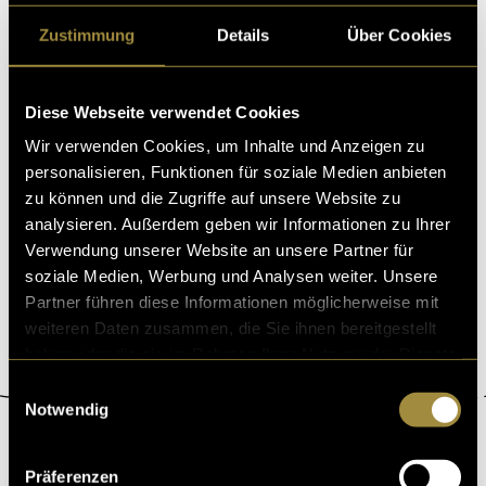
Zustimmung
Details
Über Cookies
Auf Pilzjagd
Diese Webseite verwendet Cookies
Jeden Herbst treibt es mutige Sammlerinnen und Sam
Wir verwenden Cookies, um Inhalte und Anzeigen zu
mler in die Wälder auf die Jagd nach Pilzen. Ein Hobby,
personalisieren, Funktionen für soziale Medien anbieten
das seit langem eine Faszination auf viele
zu können und die Zugriffe auf unsere Website zu
02. Januar 2021
- von
Milena Burch
und
Aline Blatter
analysieren. Außerdem geben wir Informationen zu Ihrer
Verwendung unserer Website an unsere Partner für
soziale Medien, Werbung und Analysen weiter. Unsere
Partner führen diese Informationen möglicherweise mit
weiteren Daten zusammen, die Sie ihnen bereitgestellt
haben oder die sie im Rahmen Ihrer Nutzung der Dienste
gesammelt haben.
Einwilligungsauswahl
Notwendig
ÜBER DIGEZZ
Präferenzen