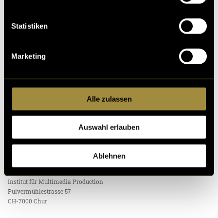
«Digezz» ist die Produktionsplattform des Bachelor-Studiengangs
«Multimedia Production» an der Fachhochschule Graubünden und der
Berner Fachhochschule. Studierende produzieren auf dieser Plattform
Statistiken
eigenständig multimediale Inhalte und erlangen so die nötige
technische Kompetenz für ein multimediales Umfeld in Medien und
Kommunikation.
Marketing
Die unter «Beste» erscheinenden Beiträge sind eine Auswahl der
Dozierenden des Moduls «Konvergent Produzieren». Die
zusätzlich mit der «Top»-Plakette gekennzeichneten Beiträge
wurden anlässlich des alljährlich vom Institut für Multimedia
Alle zulassen
Production (IMP) der Fachhochschule Graubünden veranstalteten
Multimedia Awards von einer externen Fachjury mit einem «Digezz-
Auswahl erlauben
Award» ausgezeichnet.
Ablehnen
KONTAKT
Fachhochschule Graubünden
Institut für Multimedia Production
Pulvermühlestrasse 57
CH-7000 Chur