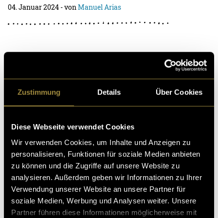
04. Januar 2024
- von
Manuel Arias
horgenglarus mit Pascal Schmutz
Pascal Schmutz ist ein etablierter, mit 16-GaultMillau-
Punkten ausgezeichneter Gourmetkoch und war 2010
Zustimmung
Details
Über Cookies
«Entdeckung des Jahres in der Deutschschweiz�
01. Januar 2024
- von
Manuel Arias
Diese Webseite verwendet Cookies
Wir verwenden Cookies, um Inhalte und Anzeigen zu
personalisieren, Funktionen für soziale Medien anbieten
zu können und die Zugriffe auf unsere Website zu
Azoren: São Miguel
analysieren. Außerdem geben wir Informationen zu Ihrer
Noch nie von den Azoren gehört? Keine Angst, da bist
Verwendung unserer Website an unsere Partner für
du nicht der/die Einzige. Die Azoren sind eine portugies
soziale Medien, Werbung und Analysen weiter. Unsere
ische Inselgruppe bestehend aus neun Ins
Partner führen diese Informationen möglicherweise mit