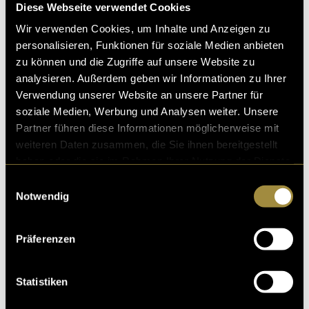
Diese Webseite verwendet Cookies
Wir verwenden Cookies, um Inhalte und Anzeigen zu
Raum für alle: Aber wie und wo jetzt
personalisieren, Funktionen für soziale Medien anbieten
zu können und die Zugriffe auf unsere Website zu
eigentlich?!
analysieren. Außerdem geben wir Informationen zu Ihrer
«Raum für alle» ist mit dem dritten Semester in die zwe
Verwendung unserer Website an unsere Partner für
ite Runde gestartet. Durch die Projektlancierung im Ma
soziale Medien, Werbung und Analysen weiter. Unsere
i 2021 und die dadurch erhaltene Aufme
Partner führen diese Informationen möglicherweise mit
weiteren Daten zusammen, die Sie ihnen bereitgestellt
03. Januar 2022
- von
Annick Senn
und
Larissa Bucher
haben oder die sie im Rahmen Ihrer Nutzung der Dienste
gesammelt haben.
Einwilligungsauswahl
Notwendig
Raum für Alle: Ein
Präferenzen
Gleichstellungsprojekt
Hast du dich auf dem Heimweg schon einmal unwohl g
Statistiken
efühlt? Verfolgt, verunsichert oder verängstigt? Wirst
du am Abend von unguten Gedanken und Ängst