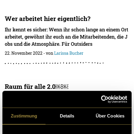
Wer arbeitet hier eigentlich?
Ihr kennt es sicher: Wenn ihr schon lange an einem Ort
arbeitet, gewöhnt ihr euch an die Mitarbeitenden, die J
obs und die Atmosphäre. Für Outsiders
22. November 2022
- von
Larissa Bucher
Raum für alle 2.0￼￼
Das Herzensprojekt «Raum für alle» macht nun seit dre
i Semestern auf die Sicherheitsproblematik im öffentli
chen Raum aufmerksam. «Raum für alle�
Zustimmung
Details
Über Cookies
15. Juni 2022
- von
Larissa Bucher
und
Annick Senn