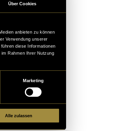
d die Chli :
Über Cookies
2394ste Podcast, de u
 Medien anbieten zu können
orde ish? Glaubet üs,
hrer Verwendung unserer
 DGDC PODCAST, wo si
 führen diese Informationen
ie im Rahmen Ihrer Nutzung
 u
bazi
und
Vanessa Silva
Marketing
lier.
Alle zulassen
ne ambitionierte und t