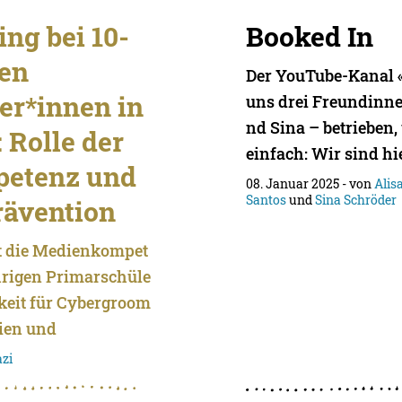
ng bei 10-
Booked In
gen
Der YouTube-Kanal 
er*innen in
uns drei Freundinne
nd Sina – betrieben, 
 Rolle der
einfach: Wir sind hie
etenz und
08. Januar 2025
- von
Alis
Santos
und
Sina Schröder
ävention
st die Medienkompet
hrigen Primarschüle
keit für Cybergroom
dien und
azi