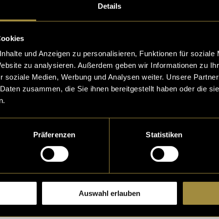
ST: CI/CD &
Die Gross un
Details
De Podcast
Cookies
te Freundinnen, di
Sinder ready für de 
nhalte und Anzeigen zu personalisieren, Funktionen für soziale
 und ihre Meinungen
f Digezz publiziert w
Website zu analysieren. Außerdem geben wir Informationen zu I
en gerne mit der Aus
üsen ish "Special".
r soziale Medien, Werbung und Analysen weiter. Unsere Partner
 Daten zusammen, die Sie ihnen bereitgestellt haben oder die s
en? Genau, sie
ch zwei Girls treffet,
n.
azi
und
Vanessa Silva
12. Juni 2024
- von
Alisa A
Santos
Präferenzen
Statistiken
ich beim
stitch-up-ate
Auswahl erlauben
Xharije Idrizi ist ei