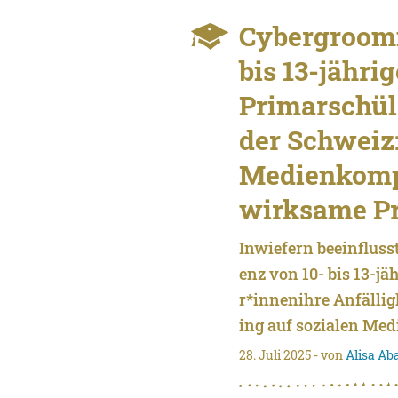
Cybergroomi
bis 13-jähri
Primarschül
der Schweiz:
Medienkomp
wirksame Pr
Inwiefern beeinflus
enz von 10- bis 13-jä
r*innenihre Anfällig
ing auf sozialen Me
28. Juli 2025
- von
Alisa Ab