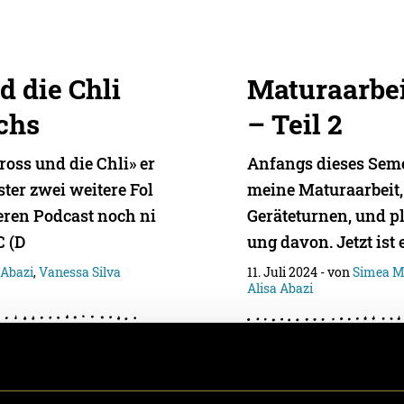
d die Chli
Maturaarbei
chs
– Teil 2
ross und die Chli» er
Anfangs dieses Seme
ter zwei weitere Fol
meine Maturaarbeit,
seren Podcast noch ni
Geräteturnen, und p
C (D
ung davon. Jetzt ist 
 Abazi
,
Vanessa Silva
11. Juli 2024
- von
Simea M
Alisa Abazi