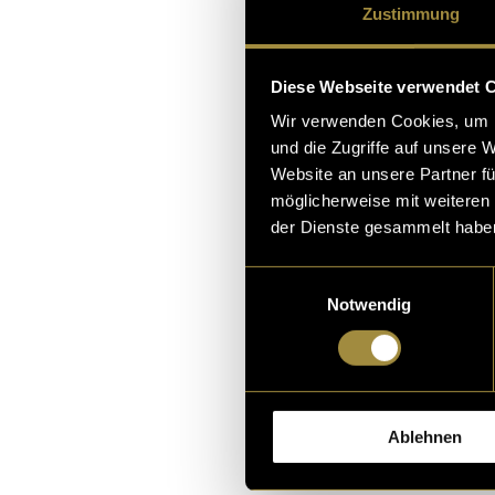
DGDC PODCA
Zustimmung
SoMe
Diese Webseite verwendet 
Was machen zwei bes
Wir verwenden Cookies, um I
e gerne "schwatzen"
und die Zugriffe auf unsere 
und Weltvorstellung
Website an unsere Partner fü
möglicherweise mit weiteren
senwelt teilen möcht
der Dienste gesammelt habe
12. Juni 2024
- von
Alisa Ab
Santos
Einwilligungsauswahl
Notwendig
Was mache 
Ablehnen
ESN Chur?