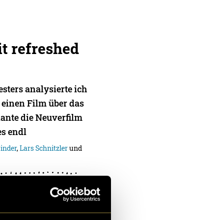
t refreshed
sters analysierte ich
 einen Film über das
lante die Neuverfilm
es endl
inder
,
Lars Schnitzler
und