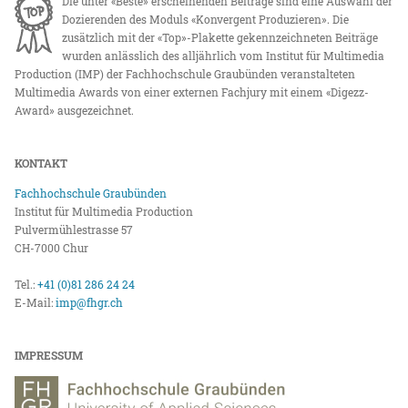
Die unter «Beste» erscheinenden Beiträge sind eine Auswahl der
Dozierenden des Moduls «Konvergent Produzieren». Die
zusätzlich mit der «Top»-Plakette gekennzeichneten Beiträge
wurden anlässlich des alljährlich vom Institut für Multimedia
Production (IMP) der Fachhochschule Graubünden veranstalteten
Multimedia Awards von einer externen Fachjury mit einem «Digezz-
Award» ausgezeichnet.
KONTAKT
Fachhochschule Graubünden
Institut für Multimedia Production
Pulvermühlestrasse 57
CH-7000 Chur
Tel.:
+41 (0)81 286 24 24
E-Mail:
imp@fhgr.ch
IMPRESSUM