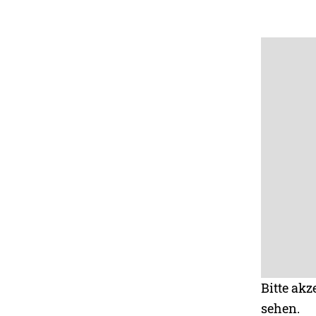
Bitte akz
sehen.