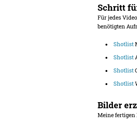
Schritt fü
Für jedes Video
benötigten Auf
Shotlist
M
Shotlist
A
Shotlist
C
Shotlist
W
Bilder er
Meine fertigen