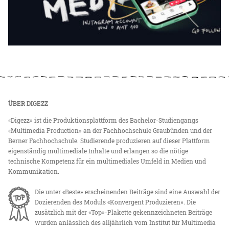
ÜBER DIGEZZ
«Digezz» ist die Produktionsplattform des Bachelor-Studiengangs
«Multimedia Production» an der Fachhochschule Graubünden und der
Berner Fachhochschule. Studierende produzieren auf dieser Plattform
eigenständig multimediale Inhalte und erlangen so die nötige
technische Kompetenz für ein multimediales Umfeld in Medien und
Kommunikation.
Die unter «Beste» erscheinenden Beiträge sind eine Auswahl der
Dozierenden des Moduls «Konvergent Produzieren». Die
zusätzlich mit der «Top»-Plakette gekennzeichneten Beiträge
wurden anlässlich des alljährlich vom Institut für Multimedia