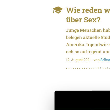
Wie reden w
über Sex?
Junge Menschen hab
belegen aktuelle Stu
Amerika. Irgendwie 
och so aufregend und
12. August 2021
- von
Selina
What’s your
«Gohts guet?» implizi