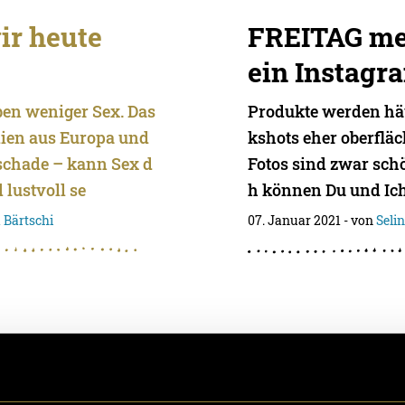
ir heute
FREITAG m
ein Instagr
en weniger Sex. Das
Produkte werden hä
dien aus Europa und
kshots eher oberfläc
schade – kann Sex d
Fotos sind zwar sch
 lustvoll se
h können Du und Ich
 Bärtschi
07. Januar 2021
- von
Seli
 mood?
100 Years o
Style
ert ja irgendwie sch