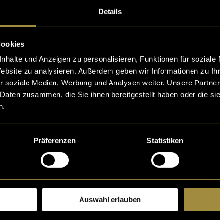
 gehen sollte. Beson
Wie man sich anzieht
Details
n traut man sich kau
ung – ob bewusst od
s einem
Wie man sein zuhaus
Cookies
a Bärtschi
hen dafür, was ein
nhalte und Anzeigen zu personalisieren, Funktionen für soziale
Website zu analysieren. Außerdem geben wir Informationen zu I
04. Januar 2021
- von
Seli
und
Carolina Alpiger
r soziale Medien, Werbung und Analysen weiter. Unsere Partner
 Daten zusammen, die Sie ihnen bereitgestellt haben oder die s
n.
Präferenzen
Statistiken
Auswahl erlauben