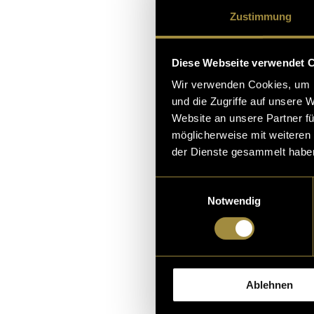
on, dass es einem gut
Zustimmung
ders in Corona-Zeite
m zuzugeben, dass e
Diese Webseite verwendet 
07. Januar 2021
- von
Selin
Wir verwenden Cookies, um I
und die Zugriffe auf unsere 
Website an unsere Partner fü
möglicherweise mit weiteren
der Dienste gesammelt habe
Einwilligungsauswahl
Notwendig
Ablehnen