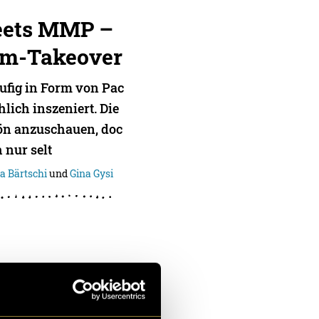
eets MMP –
am-Takeover
ufig in Form von Pac
hlich inszeniert. Die
ön anzuschauen, doc
 nur selt
na Bärtschi
und
Gina Gysi
f Fashion &