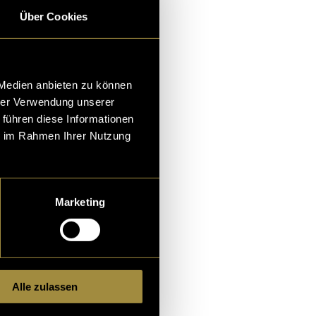
, ist eine Entscheid
Über Cookies
er unbewusst gefällt.
e einrichtet ein Zeic
em gef�
 Medien anbieten zu können
hrer Verwendung unserer
na Bärtschi
,
Janine Herzig
 führen diese Informationen
ie im Rahmen Ihrer Nutzung
Marketing
Alle zulassen