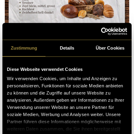
Zustimmung
Details
Über Cookies
Ein QR-Code auf dem Flyer ermöglicht es,
die Platzübersicht auch digital dabei zu haben. Man
Diese Webseite verwendet Cookies
wird über den Link auf die Webseite und eine
Wir verwenden Cookies, um Inhalte und Anzeigen zu
interaktive Karte weitergeleitet und kann so einige
personalisieren, Funktionen für soziale Medien anbieten
Orte mit Fotos und einer detaillierten Beschreibung
zu können und die Zugriffe auf unsere Website zu
genauer betrachten. So ist es auch möglich, sich schon
analysieren. Außerdem geben wir Informationen zu Ihrer
im Vorhinein einen Überblick des Campingplatzes zu
Verwendung unserer Website an unsere Partner für
verschaffen. Da freut man sich doch umso mehr auf
soziale Medien, Werbung und Analysen weiter. Unsere
die Ferien!
Partner führen diese Informationen möglicherweise mit
weiteren Daten zusammen, die Sie ihnen bereitgestellt
(dbo)