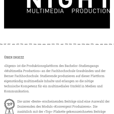
ÜBER DIGEZZ
«Digezz» ist die Produktionsplattform des Bachelor-Studiengangs
«Multimedia Production» an der Fachhochschule Graubünden und der
Berner Fachhochschule. Studierende produzieren auf dieser Plattform
eigenständig multimediale Inhalte und erlangen so die nötige
technische Kompetenz für ein multimediales Umfeld in Medien und
Kommunikation.
Die unter «Beste» erscheinenden Beiträge sind eine Auswahl der
Dozierenden des Moduls «Konvergent Produzieren». Die
zusätzlich mit der «Top»-Plakette gekennzeichneten Beiträge