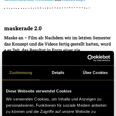
maskerade 2.0
Maske an – Film ab: Nachdem wir im letzten Semester
das Konzept und die Videos fertig gestellt hatten, wurd
e es Zeit, das Resultat in Form einer vie
05. Januar 2023
- von
Rosa Zimmermann
und
Sven Bratschi
Zustimmung
Details
Über Cookies
Dialog mittels Livesendung
Diese Webseite verwendet Cookies
Jung, dynamisch, medial unbekannt. Um Unihockey b
Wir verwenden Cookies, um Inhalte und Anzeigen zu
reiter medial zu verankern, haben wir gemeinsam mit
personalisieren, Funktionen für soziale Medien anbieten
Swiss Unihockey eine neue Medien-Massnahme erarb
zu können und die Zugriffe auf unsere Website zu
e