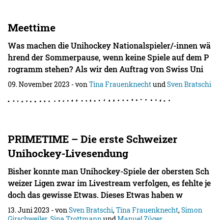
Meettime
Was machen die Unihockey Nationalspieler/-innen wä
hrend der Sommerpause, wenn keine Spiele auf dem P
rogramm stehen? Als wir den Auftrag von Swiss Uni
09. November 2023
- von
Tina Frauenknecht
und
Sven Bratschi
PRIMETIME – Die erste Schweizer
Unihockey-Livesendung
Bisher konnte man Unihockey-Spiele der obersten Sch
weizer Ligen zwar im Livestream verfolgen, es fehlte je
doch das gewisse Etwas. Dieses Etwas haben w
13. Juni 2023
- von
Sven Bratschi
,
Tina Frauenknecht
,
Simon
Girschweiler
,
Sina Trottmann
und
Manuel Züger