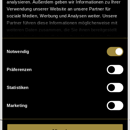
analysieren. Außerdem geben wir Informationen zu Ihrer
04. Januar 2023
- von
Sven Bratschi
Verwendung unserer Website an unsere Partner für
soziale Medien, Werbung und Analysen weiter. Unsere
Partner führen diese Informationen möglicherweise mit
weiteren Daten zusammen, die Sie ihnen bereitgestellt
haben oder die sie im Rahmen Ihrer Nutzung der Dienste
Maskerade
gesammelt haben.
Einwilligungsauswahl
Kennst du den Moment, wenn du eine Person kennenle
Notwendig
rnst und sie irgendwann die Hygienemaske abzieht un
d ein völlig unerwartetes Gesicht zum Vorschein
Präferenzen
17. Juni 2022
- von
Rosa Zimmermann
und
Sven Bratschi
Statistiken
Marketing