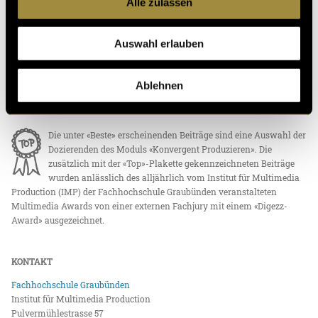
Alle zulassen
ÜBER DIGEZZ
«Digezz» ist die Produktionsplattform des Bachelor-Studiengangs
Auswahl erlauben
«Multimedia Production» an der Fachhochschule Graubünden und der
Berner Fachhochschule. Studierende produzieren auf dieser Plattform
eigenständig multimediale Inhalte und erlangen so die nötige
Ablehnen
technische Kompetenz für ein multimediales Umfeld in Medien und
Kommunikation.
Die unter «Beste» erscheinenden Beiträge sind eine Auswahl der
Dozierenden des Moduls «Konvergent Produzieren». Die
zusätzlich mit der «Top»-Plakette gekennzeichneten Beiträge
wurden anlässlich des alljährlich vom Institut für Multimedia
Production (IMP) der Fachhochschule Graubünden veranstalteten
Multimedia Awards von einer externen Fachjury mit einem «Digezz-
Award» ausgezeichnet.
KONTAKT
Fachhochschule Graubünden
Institut für Multimedia Production
Pulvermühlestrasse 57