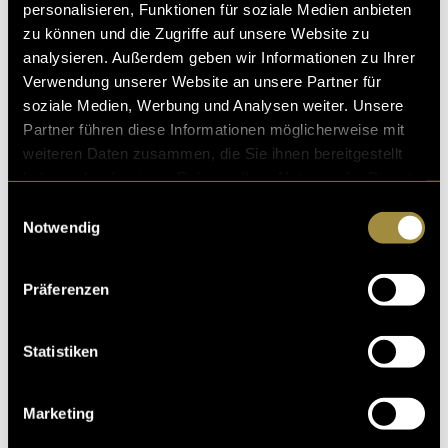
personalisieren, Funktionen für soziale Medien anbieten
«Easier», so heisst mein Song. Nur war die Produktion
zu können und die Zugriffe auf unsere Website zu
gar nicht einfach. Von der staubigen Demoversion zum
analysieren. Außerdem geben wir Informationen zu Ihrer
fertigen Youtube_Video war es ein Weg vol
Verwendung unserer Website an unsere Partner für
08. Juni 2025
- von
Sara Imthurn
und
Jennifer Derrer
soziale Medien, Werbung und Analysen weiter. Unsere
Partner führen diese Informationen möglicherweise mit
weiteren Daten zusammen, die Sie ihnen bereitgestellt
haben oder die sie im Rahmen Ihrer Nutzung der Dienste
gesammelt haben.
God’s Way: Der Podcast der eigentlich
Einwilligungsauswahl
Notwendig
gar nicht geplant war
Fünf Monate Vorbereitung, Planung und jede Menge Le
Präferenzen
arnings – und jetzt ist es endlich so weit: Am 23. Mai 2
025 ging die erste Folge unseres Herzens
Statistiken
28. Mai 2025
- von
Sara Imthurn
Marketing