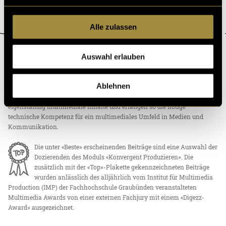
Alle zulassen
Auswahl erlauben
ÜBER DIGEZZ
«Digezz» ist die Produktionsplattform des Bachelor-Studiengangs
Ablehnen
«Multimedia Production» an der Fachhochschule Graubünden und der
Berner Fachhochschule. Studierende produzieren auf dieser Plattform
eigenständig multimediale Inhalte und erlangen so die nötige
technische Kompetenz für ein multimediales Umfeld in Medien und
Kommunikation.
Die unter «Beste» erscheinenden Beiträge sind eine Auswahl der
Dozierenden des Moduls «Konvergent Produzieren». Die
zusätzlich mit der «Top»-Plakette gekennzeichneten Beiträge
wurden anlässlich des alljährlich vom Institut für Multimedia
Production (IMP) der Fachhochschule Graubünden veranstalteten
Multimedia Awards von einer externen Fachjury mit einem «Digezz-
Award» ausgezeichnet.