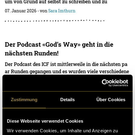
um von Grund auf selbst zu schreiben und zu
07. Januar 2026
- von
Sara Imthurn
Der Podcast «God’s Way» geht in die
nächsten Runden!
Der Podcast des ICF ist mittlerweile in die nächsten pa
ar Runden gegangen und es wurden viele verschiedene
berührende und inspirierende Geschichten
06. Januar 2026
- von
Sara Imthurn
Zustimmung
Details
Über Cookies
Das Song-Revival, das gar nicht «easier»
Diese Webseite verwendet Cookies
war
Wir verwenden Cookies, um Inhalte und Anzeigen zu