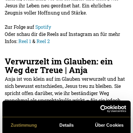
Jesus ihr Leben neu geordnet hat. Ein ehrliches
Zeugnis voller Hoffnung und Stärke.
Zur Folge auf
Spotify
Oder schau dir die Reels auf Instagram an für mehr
Infos:
Reel 1
&
Reel 2
Verwurzelt im Glauben: ein
Weg der Treue | Anja
Anja ist von klein auf im Glauben verwurzelt und hat
sich bewusst entschieden, Jesus treu zu bleiben. Sie
spricht offen darüber, wie ihr beständiger Weg
manchmal als unspektakulär wirkt – für sie jedoch
ein grosser Segen und Ausdruck von Stärke ist. Als
Ehefrau und vierfache Mama erzählt sie von den
Herausforderungen des Lebens, vom Dranbleiben im
Zustimmung
Details
Über Cookies
Glauben und davon, warum sie Jesus heute mehr