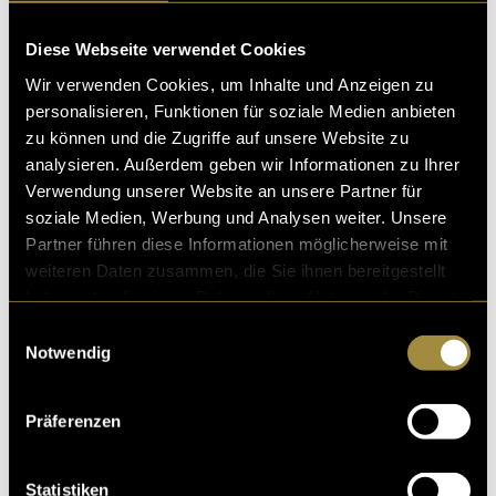
denn je braucht. Eine ehrliche und inspirierende
Begegnung mit einer Frau, deren Glaube leise – aber
Diese Webseite verwendet Cookies
tief – wirkt.
Wir verwenden Cookies, um Inhalte und Anzeigen zu
personalisieren, Funktionen für soziale Medien anbieten
Zur Folge auf
Spotify
zu können und die Zugriffe auf unsere Website zu
Oder schau dir die Reels auf Instagram an für mehr
analysieren. Außerdem geben wir Informationen zu Ihrer
Infos:
Reel 1
&
Reel 2
Verwendung unserer Website an unsere Partner für
soziale Medien, Werbung und Analysen weiter. Unsere
Über den Podcast
Partner führen diese Informationen möglicherweise mit
weiteren Daten zusammen, die Sie ihnen bereitgestellt
Echte Geschichten. Echte Wunder. In diesem Podcast
haben oder die sie im Rahmen Ihrer Nutzung der Dienste
erzählen Menschen von ihrem persönlichen Weg mit
gesammelt haben.
Gott – von prägenden Momenten, tiefen Krisen und
Einwilligungsauswahl
Notwendig
ermutigenden Wundern. Authentisch, ehrlich und
mitten aus dem Leben. Unsere Vision ist es, das
Evangelium auf eine nahbare Art zu teilen und
Präferenzen
Hoffnung zu schenken.
Denn: Als ICF Kirche ist es unsere Leidenschaft, dass
Statistiken