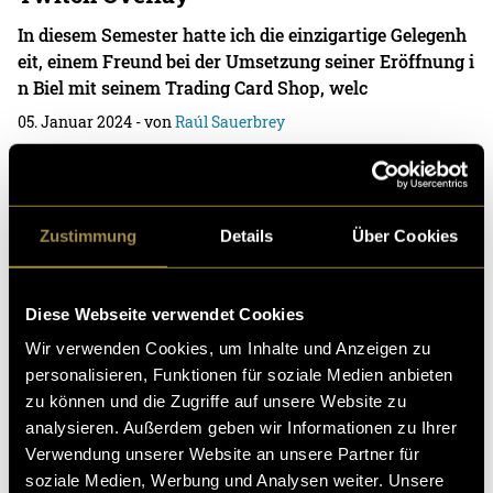
In diesem Semester hatte ich die einzigartige Gelegenh
eit, einem Freund bei der Umsetzung seiner Eröffnung i
n Biel mit seinem Trading Card Shop, welc
05. Januar 2024
- von
Raúl Sauerbrey
Zustimmung
Details
Über Cookies
Imaginary Journey
Zeichnen… Wenn ich etwas weiss, dann ist es, dass jede
r zeichnen kann. Nur vielen ist die Zeit zu schade. Mir
Diese Webseite verwendet Cookies
nicht, ich versinke gerne in meine
Wir verwenden Cookies, um Inhalte und Anzeigen zu
14. Juni 2023
- von
Raúl Sauerbrey
personalisieren, Funktionen für soziale Medien anbieten
zu können und die Zugriffe auf unsere Website zu
analysieren. Außerdem geben wir Informationen zu Ihrer
Verwendung unserer Website an unsere Partner für
soziale Medien, Werbung und Analysen weiter. Unsere