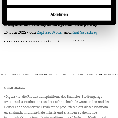
Suufböötle – z’Trinkschpiu mit Töifgang
Welche Student*innen kennen es nicht: An einem laue
Ablehnen
n Sommerabend sitzt man zusammen mit Freunden un
d beginnt ein Trinkspiel zu spielen. «King’s Cup
15. Juni 2022
- von
Raphael Wyder
und
Raúl Sauerbrey
ÜBER DIGEZZ
«Digezz» ist die Produktionsplattform des Bachelor-Studiengangs
«Multimedia Production» an der Fachhochschule Graubünden und der
Berner Fachhochschule. Studierende produzieren auf dieser Plattform
eigenständig multimediale Inhalte und erlangen so die nötige
technische Kompetenz für ein multimediales Umfeld in Medien und