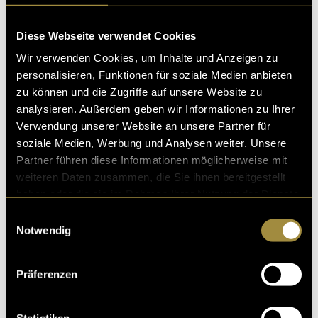
Hier
ist ein kurzer Ausschnitt unseres Setups zu
sehen.
Diese Webseite verwendet Cookies
(bas)
Wir verwenden Cookies, um Inhalte und Anzeigen zu
personalisieren, Funktionen für soziale Medien anbieten
zu können und die Zugriffe auf unsere Website zu
analysieren. Außerdem geben wir Informationen zu Ihrer
Verwendung unserer Website an unsere Partner für
soziale Medien, Werbung und Analysen weiter. Unsere
Partner führen diese Informationen möglicherweise mit
weiteren Daten zusammen, die Sie ihnen bereitgestellt
Kritik
haben oder die sie im Rahmen Ihrer Nutzung der Dienste
gesammelt haben.
Einwilligungsauswahl
Notwendig
Ähnliche Artikel
Präferenzen
Statistiken