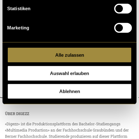
Statistiken
Cocktailbuch der Jahreszeiten
Im Rahmen meines ersten Digezz-Projekts ist ein Cockt
Marketing
ailbuch entstanden, welches die perfekten Cocktails fü
r jede Jahreszeit bietet. Mit Cocktails ve
05. Juni 2025
- von
Lynn Hartmann
Alle zulassen
Auswahl erlauben
Ablehnen
ÜBER DIGEZZ
«Digezz» ist die Produktionsplattform des Bachelor-Studiengangs
«Multimedia Production» an der Fachhochschule Graubünden und der
Berner Fachhochschule. Studierende produzieren auf dieser Plattform