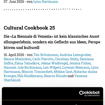
07. Juni 2026
- von
Lynn Hartmann
Cultural Cookbook 25
Die «La Biennale di Venezia» ist kein klassisches Ausst
ellungserlebnis, sondern ein Geflecht aus Ideen, Perspe
ktiven und kulturell
16. April 2026
- von
Tim Brönimann
,
Andrina Leimgruber
,
Bianca Mazzoleni
,
Carlo Pierotto
,
Christian Steitz
,
Damiana
Daffré
,
Elena Temelkov
,
Jelena Waldvogel
,
Jessica Fisher
,
Hannah Jule Buchmann
,
Len Wilpert
,
Lorenzo Reimann
,
Lynn
Hartmann
,
Maurin Tomaschett
,
Melina Gast
,
Natacha-Anina
Krenger
,
Nils Kindlimann
,
Ramon Künzle
und
Vanessa
Oberhänsli