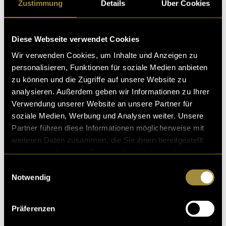
Benno auf Entdeckungsreise – ein
Zustimmung
Details
Über Cookies
Kinderbuch über die Vielfalt der Natur
Schon als Kind habe ich gerne Geschichten geschriebe
Diese Webseite verwendet Cookies
n und meiner Fantasie freien Lauf gelassen. Diese Freu
Wir verwenden Cookies, um Inhalte und Anzeigen zu
de am Erzählen ist mir bis heute geblieben.
personalisieren, Funktionen für soziale Medien anbieten
10. Juni 2025
- von
Lynn Hartmann
zu können und die Zugriffe auf unsere Website zu
analysieren. Außerdem geben wir Informationen zu Ihrer
Verwendung unserer Website an unsere Partner für
soziale Medien, Werbung und Analysen weiter. Unsere
Partner führen diese Informationen möglicherweise mit
Hochzeitskarte
weiteren Daten zusammen, die Sie ihnen bereitgestellt
In meiner Familie wird diesen Sommer geheiratet. Ein
haben oder die sie im Rahmen Ihrer Nutzung der Dienste
besonderes Ereignis, das natürlich auch eine besondere
gesammelt haben.
Einwilligungsauswahl
Karte verdient. Anstatt eine fertige Hoch
Notwendig
09. Juni 2025
- von
Lynn Hartmann
Präferenzen