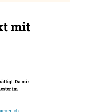
kt mit
häftig
t.
Da mir
mester im
bienen.ch