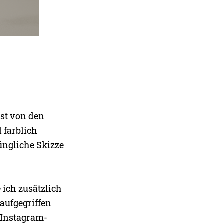
sst von den
d farblich
üngliche Skizze
 ich zusätzlich
aufgegriffen
 Instagram-