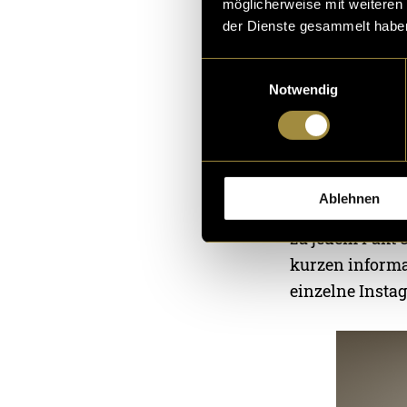
möglicherweise mit weiteren
der Dienste gesammelt habe
Einwilligungsauswahl
Notwendig
Umsetzung d
Anschliessend b
Ablehnen
erstellte ich s
zu jedem Fakt 
kurzen informat
einzelne Insta