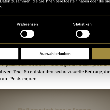
 Daten zusammen, die Sie ihnen bereitgestellt haben oder die s
n.
Präferenzen
Statistiken
er Faktenchecks in Blender
egann die eigentliche gestalterische Arbeit. In einem
Auswahl erlauben
echs einzelne Faktenchecks direkt in Blender. Dafür mo
ein passendes Bildmotiv und ergänzte dieses jeweils
iven Text. So entstanden sechs visuelle Beiträge, die
gram-Posts eignen: