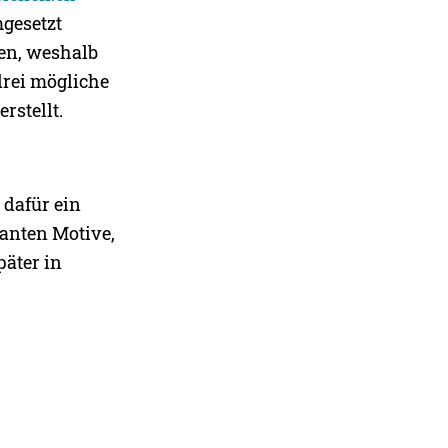
mgesetzt
ten, weshalb
 drei mögliche
rstellt.
 dafür ein
lanten Motive,
päter in