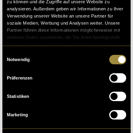
zu können und die Zugriffe auf unsere Website zu
t. Filmisch nähere ich mich diesem an
analysieren. Außerdem geben wir Informationen zu Ihrer
08. Januar 2025
- von
Lucia Schnyder
Verwendung unserer Website an unsere Partner für
soziale Medien, Werbung und Analysen weiter. Unsere
Partner führen diese Informationen möglicherweise mit
weiteren Daten zusammen, die Sie ihnen bereitgestellt
Gedankenkarussell
haben oder die sie im Rahmen Ihrer Nutzung der Dienste
gesammelt haben.
Einwilligungsauswahl
Warst Du auch schon mal mit der U-Bahn unterwegs u
Notwendig
nd hast Dich während der Fahrt über etwas aufgeregt?
Eine Person hört laut Musik, ein Kind weint
Präferenzen
12. Juni 2024
- von
Lucia Schnyder
Statistiken
Ein Fotografieprojekt über das
Marketing
Theaterstück «Di chlini Üle»
In dieser Broschüre erhältst du einen Einblick in das in