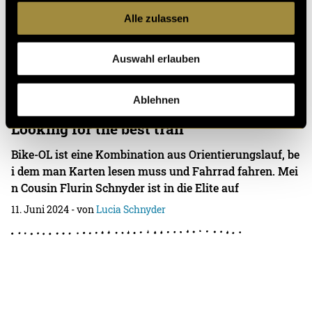
teraktive Kindertheater «Di chlini Üle». Mit einer Kame
Alle zulassen
ra in der Hand habe ich versucht,
11. Juni 2024
- von
Lucia Schnyder
Auswahl erlauben
Ablehnen
Looking for the best trail
Bike-OL ist eine Kombination aus Orientierungslauf, be
i dem man Karten lesen muss und Fahrrad fahren. Mei
n Cousin Flurin Schnyder ist in die Elite auf
11. Juni 2024
- von
Lucia Schnyder