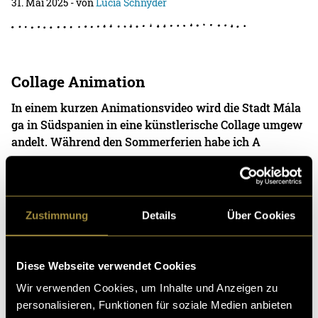
31. Mai 2025
- von
Lucia Schnyder
Collage Animation
In einem kurzen Animationsvideo wird die Stadt Mála
ga in Südspanien in eine künstlerische Collage umgew
andelt. Während den Sommerferien habe ich A
08. Januar 2025
- von
Lucia Schnyder
Zustimmung
Details
Über Cookies
Ein kleines Dorf in Spanien wird zum
internationalen Filmfestival
Diese Webseite verwendet Cookies
Wir verwenden Cookies, um Inhalte und Anzeigen zu
In Spanien, besser gesagt im Dorf Calzada de Calatrav
personalisieren, Funktionen für soziale Medien anbieten
a, findet jedes Jahr ein internationales Filmfestival stat