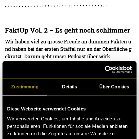
FaktUp Vol. 2 – Es geht noch schlimmer
Wir haben viel zu grosse Freude an dummen Fakten u
nd haben bei der ersten Staffel nur an der Oberfläche g
ekratzt. Darum geht unser Podcast über wirk
11. Juni 2025
- von
Luca Mosberger
und
Simon Kuhn
Zustimmung
Details
Über Cookies
LYRICS Cypher Ep. 1 – Rumble In The
Jungle
Diese Webseite verwendet Cookies
Wir verwenden Cookies, um Inhalte und Anzeigen zu
Mit der HipHop-Plattform LYRICS Magazin durfte ich d
personalisieren, Funktionen für soziale Medien anbieten
en Auftakt zu einer Reihe von Cypher-Performances u
zu können und die Zugriffe auf unsere Website zu
msetzen und damit ein paar der talentiertesten