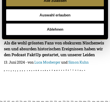
Alle zulassen
08. Januar 2025
- von
Luca Mosberger
Auswahl erlauben
Ablehnen
FaktUp – Das darf doch nicht wahr sein
Als die wohl grössten Fans von obskurem Nischenwis
sen und absurden historischen Ereignissen haben wir
den Podcast FaktUp gestartet, um unserer Leiden
13. Juni 2024
- von
Luca Mosberger
und
Simon Kuhn