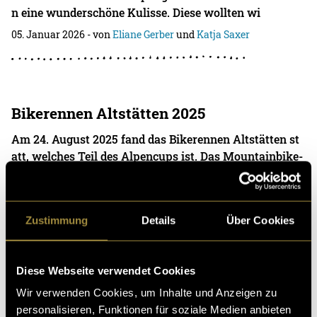
n eine wunderschöne Kulisse. Diese wollten wi
05. Januar 2026
- von
Eliane Gerber
und
Katja Saxer
Bikerennen Altstätten 2025
Am 24. August 2025 fand das Bikerennen Altstätten st
att, welches Teil des Alpencups ist. Das Mountainbike-
Rennen bringt jedes Jahr Fahrerinnen und Fa
03. Januar 2026
- von
Katja Saxer
Zustimmung
Details
Über Cookies
Pura Vida in Costa Rica
Diese Webseite verwendet Cookies
Wir verwenden Cookies, um Inhalte und Anzeigen zu
Affen, Schlangen, Tapire, mystische Nebelwälder und
personalisieren, Funktionen für soziale Medien anbieten
perfekte Wellen bei Sonnenaufgang – all das bietet Cos