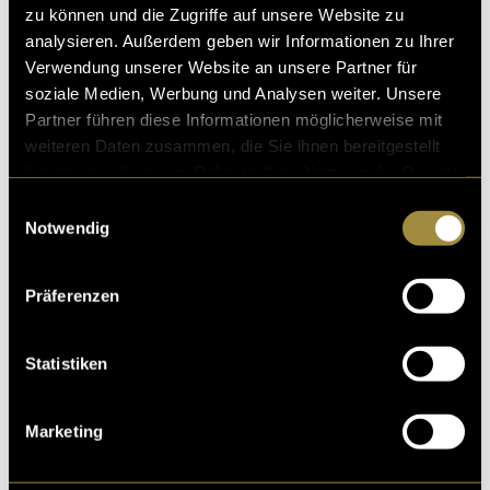
zu können und die Zugriffe auf unsere Website zu
ta Rica mit seiner Vielfalt. Meine Reise
analysieren. Außerdem geben wir Informationen zu Ihrer
03. Januar 2026
- von
Katja Saxer
Verwendung unserer Website an unsere Partner für
soziale Medien, Werbung und Analysen weiter. Unsere
Partner führen diese Informationen möglicherweise mit
weiteren Daten zusammen, die Sie ihnen bereitgestellt
haben oder die sie im Rahmen Ihrer Nutzung der Dienste
Rund um den Beobachtungsturm
gesammelt haben.
Einwilligungsauswahl
Spitzmäder
Notwendig
Ich wollte lernen, wie man eine Drohne sicher und gezi
elt fliegt, um meine ersten Videoaufnahmen aus der Lu
Präferenzen
ft zu machen. Dafür suchte ich einen geeig
04. Juni 2025
- von
Katja Saxer
Statistiken
Marketing
Etikettendesign Berglibräu