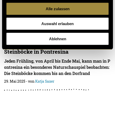
Das Ziel meines Projekts war es, passende Etiketten für
einen kleinen Bierbrauverein zu erstellen. Ich wollte un
Alle zulassen
bedingt ein Projekt im Produktdesign
01. Juni 2025
- von
Katja Saxer
Auswahl erlauben
Ablehnen
Steinböcke in Pontresina
Jeden Frühling, von April bis Ende Mai, kann man in P
ontresina ein besonderes Naturschauspiel beobachten:
Die Steinböcke kommen bis an den Dorfrand
29. Mai 2025
- von
Katja Saxer