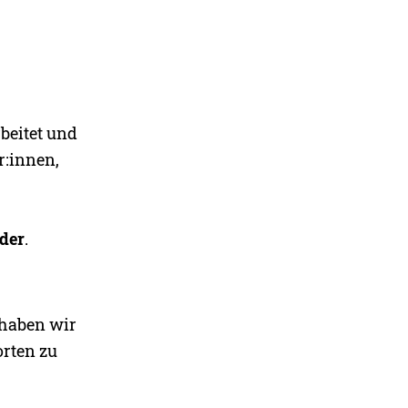
beitet und
r:innen,
nder
.
 haben wir
orten zu