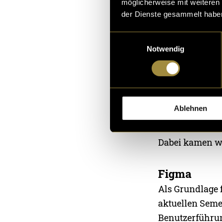
möglicherweise mit weiteren
der Dienste gesammelt habe
Alle im Quiz e
Reiseerfahrung
Einwilligungsauswahl
Notwendig
Bildmaterial s
sowie einen pe
Technische
Ablehnen
Die Webseite w
Die bestehende
Dabei kamen w
Figma
Als Grundlage 
aktuellen Semes
Benutzerführun