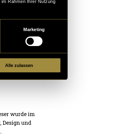
ie im Rahmen Ihrer Nutzung
as gesamte
Marketing
estaltung
cht.
Alle zulassen
bile umgesetzt.
entwickelt.
ieser wurde im
r, Design und
.