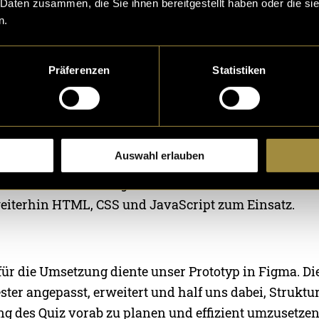
 Daten zusammen, die Sie ihnen bereitgestellt haben oder die s
n.
nthaltenen Reiseziele basieren auf unseren eigenen
en und wurden von uns persönlich besucht. Auch d
Präferenzen
Statistiken
tammt von uns selbst, was eine konsistente visuelle G
rsönlichen Bezug zu den präsentierten Orten ermögli
s
Auswahl erlauben
urde weiter optimiert und ist nun für Desktop und Mo
 technische Grundlage wurde beibehalten und weiter
eiterhin HTML, CSS und JavaScript zum Einsatz.
für die Umsetzung diente unser Prototyp in Figma. D
ter angepasst, erweitert und half uns dabei, Struktu
g des Quiz vorab zu planen und effizient umzusetzen