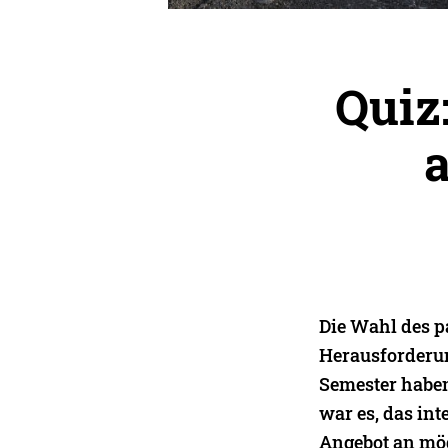
Quiz
a
Die Wahl des pa
Herausforderun
Semester haben
war es, das in
Angebot an mög