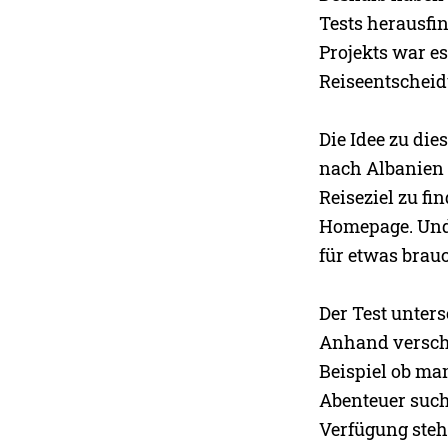
Tests herausfi
Projekts war es
Reiseentscheid
Die Idee zu di
nach Albanien m
Reiseziel zu fi
Homepage. Und 
für etwas brau
Der Test unter
Anhand verschi
Beispiel ob man
Abenteuer such
Verfügung steht