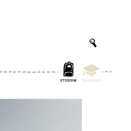
STUDIUM
BACHELOR