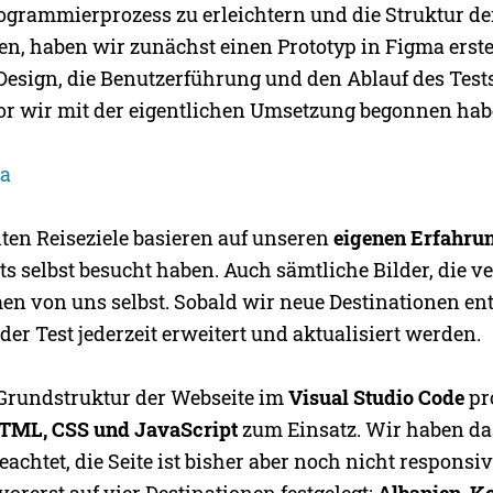
grammierprozess zu erleichtern und die Struktur de
n, haben wir zunächst einen Prototyp in Figma erstell
 Design, die Benutzerführung und den Ablauf des Tests
vor wir mit der eigentlichen Umsetzung begonnen hab
ma
ten Reiseziele basieren auf unseren
eigenen Erfahru
its selbst besucht haben. Auch sämtliche Bilder, die 
n von uns selbst. Sobald wir neue Destinationen e
der Test jederzeit erweitert und aktualisiert werden.
Grundstruktur der Webseite im
Visual Studio Code
pr
TML, CSS und JavaScript
zum Einsatz. Wir haben da
eachtet, die Seite ist bisher aber noch nicht responsiv
orerst auf vier Destinationen festgelegt:
Albanien, K