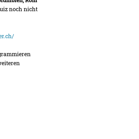
Quiz noch nicht
er.ch/
rogrammieren
weiteren