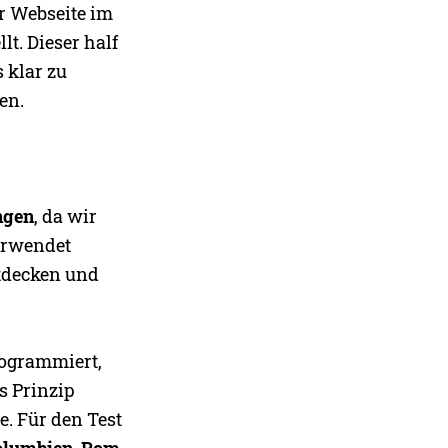
r Webseite im
t. Dieser half
 klar zu
en.
ngen
, da wir
verwendet
ntdecken und
ogrammiert,
s Prinzip
e. Für den Test
olumbien, Rom