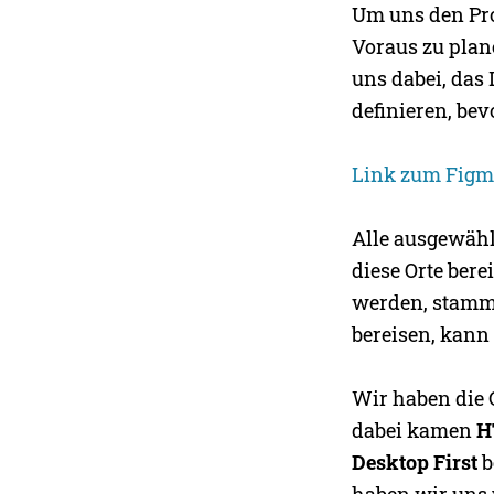
Um uns den Pro
Voraus zu plane
uns dabei, das
definieren, be
Link zum Fig
Alle ausgewähl
diese Orte bere
werden, stamme
bereisen, kann 
Wir haben die 
dabei kamen
H
Desktop First
b
haben wir uns v