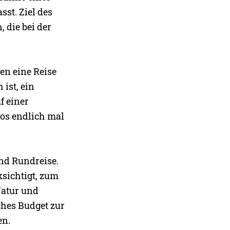
st. Ziel des
 die bei der
en eine Reise
ist, ein
f einer
tos endlich mal
und Rundreise.
sichtigt, zum
Natur und
ches Budget zur
en.