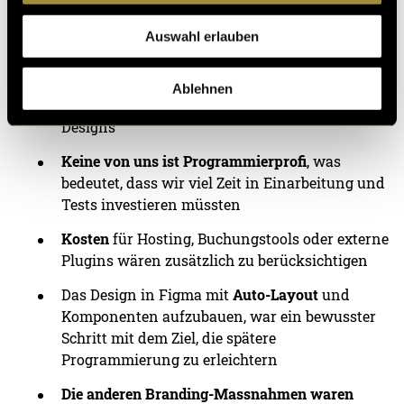
Saison variieren, ist eine Funktion, die
entweder selbst programmiert oder über ein
Auswahl erlauben
externes Tool eingebunden werden müsste
Das
responsive
Verhalten und die saubere
Ablehnen
technische Umsetzung des detaillierten
Designs
Keine von uns ist Programmierprofi
, was
bedeutet, dass wir viel Zeit in Einarbeitung und
Tests investieren müssten
Kosten
für Hosting, Buchungstools oder externe
Plugins wären zusätzlich zu berücksichtigen
Das Design in Figma mit
Auto-Layout
und
Komponenten aufzubauen, war ein bewusster
Schritt mit dem Ziel, die spätere
Programmierung zu erleichtern
Die anderen
Branding-Massnahmen waren