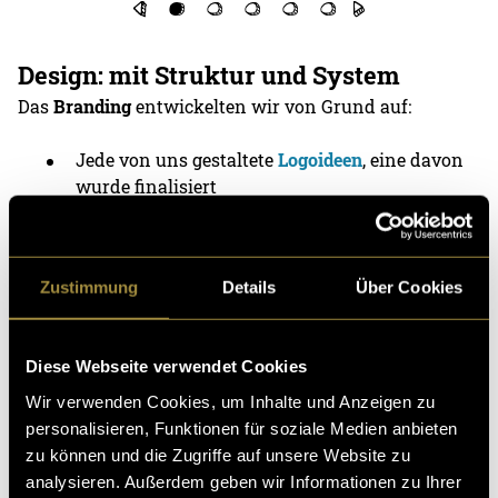
Design: mit Struktur und System
Das
Branding
entwickelten wir von Grund auf:
Jede von uns gestaltete
Logoideen
, eine davon
wurde finalisiert
Visitenkarte
im Stil der neuen Identität
Styleguide
mit Farbwelt, Typografie, Iconstil,
Zustimmung
Details
Über Cookies
Logo, Gestaltungsrichtlinien und Bildsprache
Für das Webdesign haben wir
zwei separate
Diese Webseite verwendet Cookies
Screendesigns in Figma
erarbeitet:
Wir verwenden Cookies, um Inhalte und Anzeigen zu
personalisieren, Funktionen für soziale Medien anbieten
Eine
Desktop-Version
mit grosszügigem Layout
zu können und die Zugriffe auf unsere Website zu
Eine
Mobile-Version
, die auch unterwegs ein
analysieren. Außerdem geben wir Informationen zu Ihrer