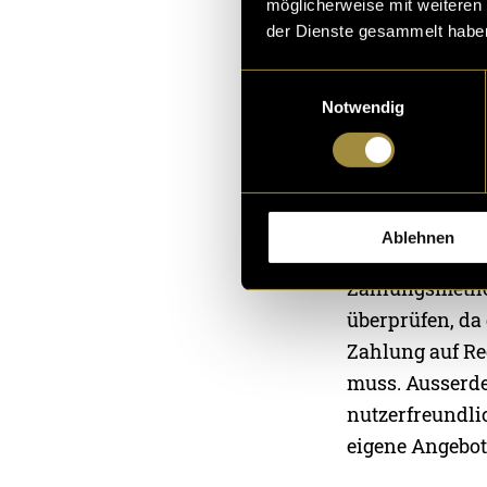
Verkäufer:inne
möglicherweise mit weiteren
der Dienste gesammelt habe
ist hier sehr v
berücksichtigt,
Einwilligungsauswahl
erstellt hat. D
Notwendig
sich begeister
Suchanfrage he
Das wichtigste
Ablehnen
abgenommen wi
Zahlungsmetho
überprüfen, da
Zahlung auf Re
muss. Ausserdem
nutzerfreundli
eigene Angebot