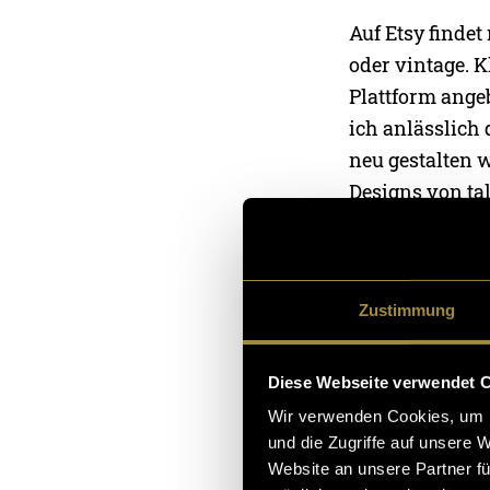
Auf Etsy finde
oder vintage. 
Plattform ange
ich anlässlich
neu gestalten w
Designs von ta
Geräten benutz
Händler, anstat
Künstler hatte
Zustimmung
nicht, meinen e
Diese Webseite verwendet 
Warum Ets
Wir verwenden Cookies, um I
Ich habe diese
und die Zugriffe auf unsere 
muss. Natürlic
Website an unsere Partner fü