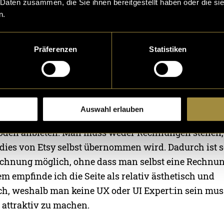
n, aber die Wahrscheinlichkeit, zufällig neue Käufe
 Daten zusammen, die Sie ihnen bereitgestellt haben oder die s
n.
iel höher als auf einer anderen Seite. Bei jeder Sucha
 was der User sucht – und nicht, wer den Artikel ode
ie User der Plattform sind bereits vorhanden. Man muss
Präferenzen
Statistiken
n und ein schönes Schaufenster gestalten, damit man b
raussticht.
 ist allerdings, dass einem viele Überlegungen und v
Auswahl erlauben
rd. Man muss keine Webseite programmieren (lasse
den anbieten. Man muss weder Rechnungen stellen,
 dies von Etsy selbst übernommen wird. Dadurch ist s
chnung möglich, ohne dass man selbst eine Rechnun
 empfinde ich die Seite als relativ ästhetisch und
ch, weshalb man keine UX oder UI Expert:in sein mus
 attraktiv zu machen.