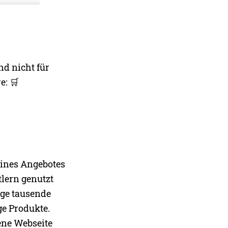
nd nicht für
e: 🛒
eines Angebotes
tlern genutzt
age tausende
ge Produkte.
gene Webseite