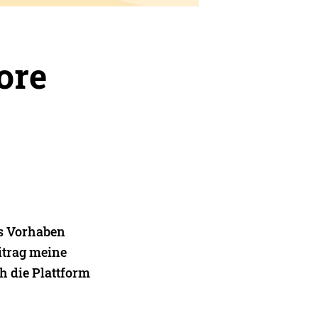
ore
es Vorhaben
itrag meine
h die Plattform