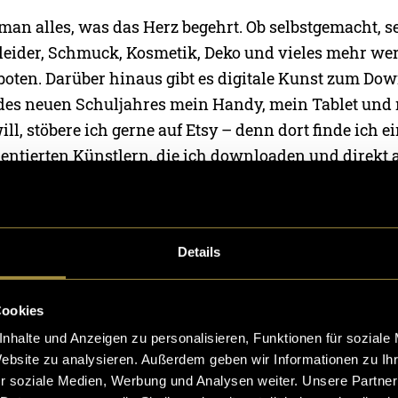
t man alles, was das Herz begehrt. Ob selbstgemacht,
Kleider, Schmuck, Kosmetik, Deko und vieles mehr we
boten. Darüber hinaus gibt es digitale Kunst zum D
 des neuen Schuljahres mein Handy, mein Tablet und
ill, stöbere ich gerne auf Etsy – denn dort finde ich e
lentierten Künstlern, die ich downloaden und direkt
en kann. Nicht zuletzt unterstütze ich durch meinen 
t einen Grossverteiler zu bezahlen. Für solche selbst
 ich schon immer viel Bewunderung. Bisher wagte ich
Details
igenen Store zu öffnen.
Cookies
y für den ersten Online-Store?
nhalte und Anzeigen zu personalisieren, Funktionen für soziale
 Plattform genutzt, weil man sich keine Bekanntheit 
Website zu analysieren. Außerdem geben wir Informationen zu I
h ist die Vermarktung der Produkte auch hier Aufgabe
r soziale Medien, Werbung und Analysen weiter. Unsere Partner