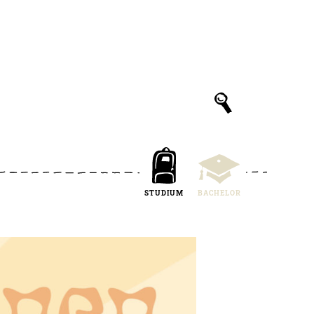
STUDIUM
BACHELOR