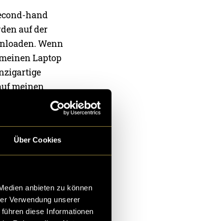
 second-hand
rden auf der
ownloaden. Wenn
 meinen Laptop
inzigartige
 auf meinen
Kauf kleine
ständigen
 es jedoch
Über Cookies
 Medien anbieten zu können
«erkämpfen»
hrer Verwendung unserer
 der
 führen diese Informationen