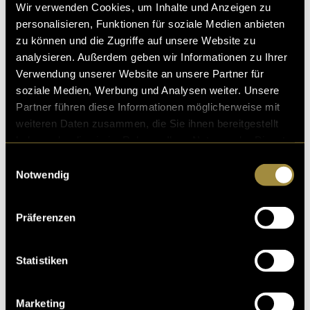
Wir verwenden Cookies, um Inhalte und Anzeigen zu
personalisieren, Funktionen für soziale Medien anbieten
zu können und die Zugriffe auf unsere Website zu
analysieren. Außerdem geben wir Informationen zu Ihrer
Verwendung unserer Website an unsere Partner für
Kritik
soziale Medien, Werbung und Analysen weiter. Unsere
Partner führen diese Informationen möglicherweise mit
weiteren Daten zusammen, die Sie ihnen bereitgestellt
Ähnliche Artikel
haben oder die sie im Rahmen Ihrer Nutzung der Dienste
gesammelt haben.
Einwilligungsauswahl
Notwendig
Präferenzen
Statistiken
Social Media Konzept
für einen Rennfahrer
Marketing