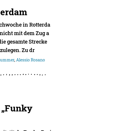
terdam
chwoche in Rotterda
 nicht mit dem Zug a
die gesamte Strecke
zulegen. Zu dr
Kummer
,
Alessio Rosano
 „Funky