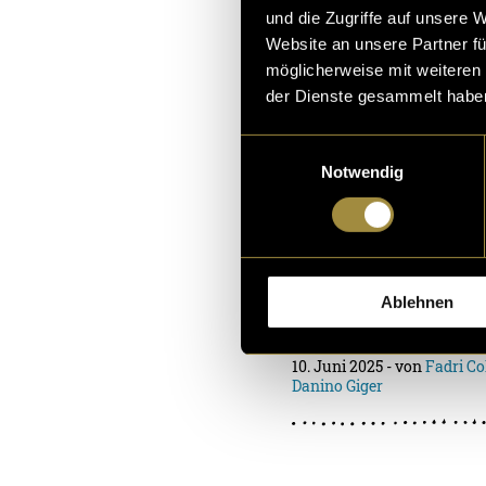
und die Zugriffe auf unsere 
Website an unsere Partner fü
möglicherweise mit weiteren
der Dienste gesammelt habe
Eine Reise d
Einwilligungsauswahl
Notwendig
Nacht in Ch
Was passiert, wenn m
er Nacht auf den Weg
dt neu zu entdecken? 
Ablehnen
e filmische Reise du
10. Juni 2025
- von
Fadri Co
Danino Giger