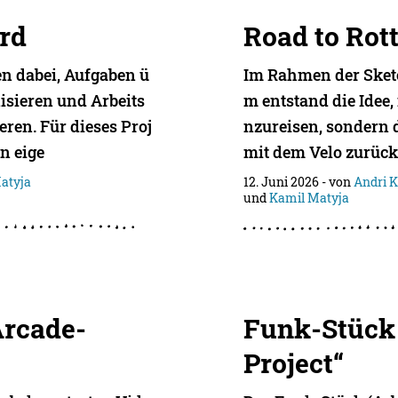
rd
Road to Rot
n dabei, Aufgaben ü
Im Rahmen der Sket
nisieren und Arbeits
m entstand die Idee,
eren. Für dieses Proj
nzureisen, sondern 
in eige
mit dem Velo zurück
atyja
12. Juni 2026
- von
Andri 
und
Kamil Matyja
Arcade-
Funk-Stück
Project“