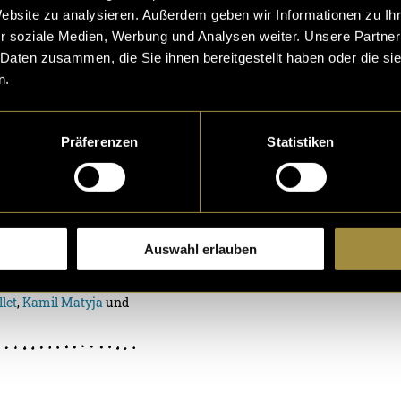
Website zu analysieren. Außerdem geben wir Informationen zu I
r soziale Medien, Werbung und Analysen weiter. Unsere Partner
 Daten zusammen, die Sie ihnen bereitgestellt haben oder die s
n.
urch die
Präferenzen
Statistiken
ur
an sich mitten in d
 macht, um eine Sta
Coira da notg ist ein
Auswahl erlauben
rch mensch
llet
,
Kamil Matyja
und