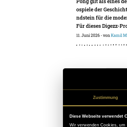
Pong gilt als eines d
ospiele der Geschich
ndstein für die mode
Für dieses Digezz-Pro
11. Juni 2026
- von
Kamil M
Krakau in F
Krakau ist eine der ä
und stark von Geschi
Zustimmung
Stadt treffen histori
dige Alltagsorte. Die
Diese Webseite verwendet 
09. Januar 2026
- von
Kami
Wir verwenden Cookies, um I