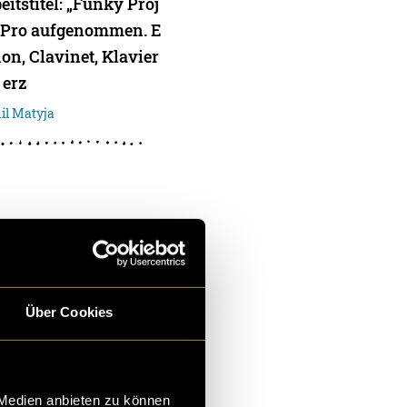
itstitel: „Funky Proj
c Pro aufgenommen. E
on, Clavinet, Klavier
 erz
il Matyja
 Style
ging-Font entstanden
ti mir über Ausdruck
Über Cookies
n Tags zu Type Taggin
le
atyja
 Medien anbieten zu können