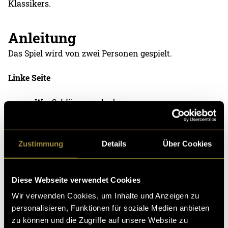
Klassikers.
Anleitung
Das Spiel wird von zwei Personen gespielt.
Linke Seite
W = Schläger nach oben
S = Schläger nach unten
Zustimmung
Details
Über Cookies
Rechte Seite
Pfeiltaste nach oben = Schläger nach oben
Diese Webseite verwendet Cookies
Pfeiltaste nach unten = Schläger nach unten
Wir verwenden Cookies, um Inhalte und Anzeigen zu
personalisieren, Funktionen für soziale Medien anbieten
Ziel ist es, den Ball möglichst lange im Spiel zu halten
zu können und die Zugriffe auf unsere Website zu
und den gegnerischen Schläger zu überwinden.