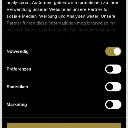
analysieren. Außerdem geben wir Informationen zu Ihrer
Verwendung unserer Website an unsere Partner für
Das Spiel endet, sobald eine Person
drei Punkte
soziale Medien, Werbung und Analysen weiter. Unsere
erreicht hat. Anschliessend wird der Punktestand
Partner führen diese Informationen möglicherweise mit
automatisch auf
0:0 zurückgesetzt
und eine neue
weiteren Daten zusammen, die Sie ihnen bereitgestellt
Runde beginnt.
haben oder die sie im Rahmen Ihrer Nutzung der Dienste
gesammelt haben.
Einwilligungsauswahl
Hier geht’s zum Spiel:
https://ponggame72.netlify.app
Notwendig
(mmi)
Präferenzen
Statistiken
Marketing
Kritik