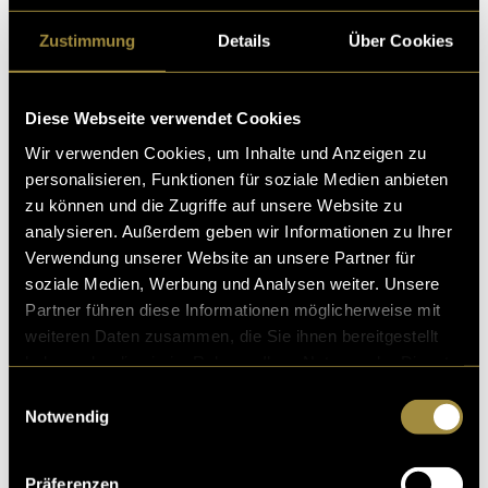
Zustimmung
Details
Über Cookies
Fauteuil Fete
Diese Webseite verwendet Cookies
Nach unserer ersten Erfahrung mit Eventorganisation
Wir verwenden Cookies, um Inhalte und Anzeigen zu
beim Boulder-Rave hatten wir Lust auf mehr. Dieses m
personalisieren, Funktionen für soziale Medien anbieten
al alles ein wenig professioneller, aber mit d
zu können und die Zugriffe auf unsere Website zu
06. Januar 2025
- von
Jan Schmidt
analysieren. Außerdem geben wir Informationen zu Ihrer
Verwendung unserer Website an unsere Partner für
soziale Medien, Werbung und Analysen weiter. Unsere
Partner führen diese Informationen möglicherweise mit
weiteren Daten zusammen, die Sie ihnen bereitgestellt
Biåletti
haben oder die sie im Rahmen Ihrer Nutzung der Dienste
«Ähm sorry, weisch du wie das Kafidings funktionier
gesammelt haben.
Einwilligungsauswahl
t?» …Achso ja klar, jemand will wieder einen guten Kaff
Notwendig
ee, ohne zu wissen, wie eine Bialet
12. Juni 2024
- von
Jan Schmidt
Präferenzen