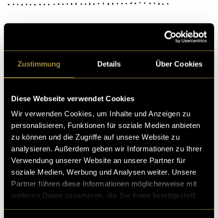
clovis abraham
Das Projekt geht weiter… In den letzten Monaten habe i
Zustimmung
Details
Über Cookies
ch viel Zeit im Studio verbracht, um künstlerische Fors
chung zu betreiben.Musik ist eine Kuns
03. Januar 2023
- von
Frédéric Panchaud
und
Natanaele
Diese Webseite verwendet Cookies
Bonacina
Wir verwenden Cookies, um Inhalte und Anzeigen zu
personalisieren, Funktionen für soziale Medien anbieten
zu können und die Zugriffe auf unsere Website zu
analysieren. Außerdem geben wir Informationen zu Ihrer
Run through history
Verwendung unserer Website an unsere Partner für
soziale Medien, Werbung und Analysen weiter. Unsere
In der letzten Zeit habe ich von vielen Leuten immer wi
Partner führen diese Informationen möglicherweise mit
eder gehört, dass in den letzten Jahren so viel passiert
weiteren Daten zusammen, die Sie ihnen bereitgestellt
ist, wie schon lange nicht mehr. 
haben oder die sie im Rahmen Ihrer Nutzung der Dienste
17. Juni 2022
- von
Christina Benz
und
Frédéric Panchaud