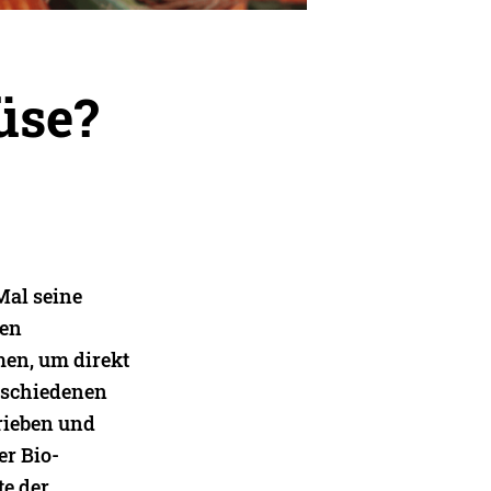
üse?
Mal seine
hen
en, um direkt
erschiedenen
rieben und
er Bio-
te der