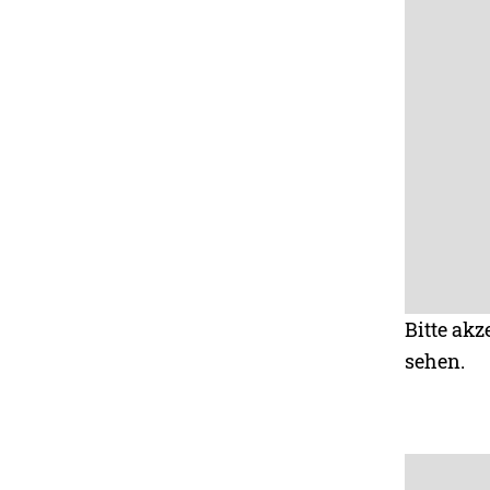
Bitte akz
sehen.