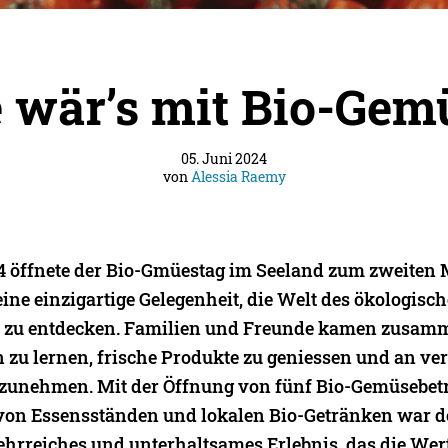
 wär’s mit Bio-Gem
05. Juni 2024
von
Alessia Raemy
4 öffnete der Bio-Gmüestag im Seeland zum zweiten 
ine einzigartige Gelegenheit, die Welt des ökologisc
zu entdecken. Familien und Freunde kamen zusamm
 zu lernen, frische Produkte zu geniessen und an v
ilzunehmen. Mit der Öffnung von fünf Bio-Gemüsebet
 von Essensständen und lokalen Bio-Getränken war d
ehrreiches und unterhaltsames Erlebnis, das die Wer