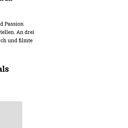
nd Passion
ellen. An drei
rch und filmte
als