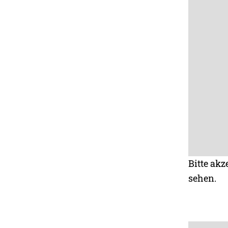
Bitte akz
sehen.