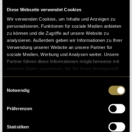
Vermittlung komplexer Inhalte. Viele Besucherinnen
Diese Webseite verwendet Cookies
und Besucher kommen erstmals mit Themen wie
Wollpellets, Strohpellets oder Kreislaufwirtschaft in
Wir verwenden Cookies, um Inhalte und Anzeigen zu
Berührung. Die Website führt deshalb Schritt für
personalisieren, Funktionen für soziale Medien anbieten
Schritt durch die Themenwelt von AgriPellets und
zu können und die Zugriffe auf unsere Website zu
schafft Orientierung zwischen Innovation, Forschung
analysieren. Außerdem geben wir Informationen zu Ihrer
und praktischer Anwendung.
Verwendung unserer Website an unsere Partner für
soziale Medien, Werbung und Analysen weiter. Unsere
Neben dem eigentlichen Webdesign wurden
Partner führen diese Informationen möglicherweise mit
verschiedene Grafiken, Inhaltsmodule und visuelle
weiteren Daten zusammen, die Sie ihnen bereitgestellt
Elemente entwickelt, welche die Zusammenhänge
haben oder die sie im Rahmen Ihrer Nutzung der Dienste
zwischen Rohstoffen, Produktion und Anwendung
gesammelt haben.
Einwilligungsauswahl
verständlich darstellen.
Notwendig
Präferenzen
Statistiken