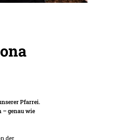
rona
nserer Pfarrei.
n – genau wie
on der