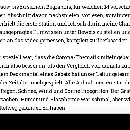
esus› bis zu seinem Begräbnis, für welchen 14 versch
nen Abschnitt davon nachspielen, vorlesen, vorsingen
erhielt die erste Station und ich sah darin meine Ch
 ausgeprägtes Filmwissen unter Beweis zu stellen un
n an das Video gemessen, komplett zu überboarden.
 speziell war, dass die Corona-Thematik miteingeba
 sich also besser an, als den Vergleich von damals zu 
dem Deckmantel eines Gebets hat unser Leitungsteam
ider Zeitalter nachgespielt. Alle Aufnahmen entstand
 Regen, Schnee, Wind und Sonne inbegriffen. Der Gr
Tatsachen, Humor und Blasphemie war schmal, aber wi
ttelweg gefunden zu haben.