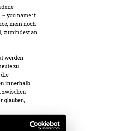
iedene
 – you name it.
ance, mein noch
d, zumindest an
ut werden
heute zu
 die
en innerhalb
at zwischen
r glauben,