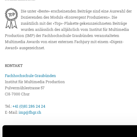
Die unter «Beste» erscheinenden Beiträge sind eine Auswahl der
Dozierenden des Moduls «Konvergent Produzieren». Die
zusätzlich mit der «Top»-Plakette gekennzeichneten Beiträge
wurden anlässlich des alljährlich vom Institut für Multimedia
Production (IMP) der Fachhochschule Graubünden veranstalteten
Multimedia Awards von einer externen Fachjury mit einem «Digezz-
Award» ausgezeichnet.
KONTAKT
Fachhochschule Graubünden
Institut für Multimedia Production
Pulvermühlestrasse 57
CH-7000 Chur
Tel.:
+41 (0)81 286 24 24
E-Mail:
imp@fhgr.ch
IMPRESSUM