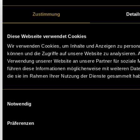
Zustimmung
Detail
Fachhochschule Graubünden
Institut für Multimedia Production
Diese Webseite verwendet Cookies
Pulvermühlestrasse 57
CH-7000 Chur
Wir verwenden Cookies, um Inhalte und Anzeigen zu personal
können und die Zugriffe auf unsere Website zu analysieren.
Verwendung unserer Website an unsere Partner für soziale 
führen diese Informationen möglicherweise mit weiteren Date
die sie im Rahmen Ihrer Nutzung der Dienste gesammelt ha
Hochschule der Künste Bern
Einwilligungsauswahl
Fellerstrasse 11
Notwendig
CH-3027 Bern
Präferenzen
Digezz-Archiv