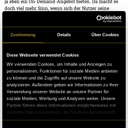
ja eben ein On-Demand-Angebot bieten. Da macht es
doch viel mehr Sinn, wenn sich der Nutzer seine
Folgen nach Themen aussuchen kann. Also
programmierte ich die „Folgen“-Seite so, dass man mit
einem Filter angeben kann welche Themen einen
Zustimmung
Details
Über Cookies
interessieren und es werden dann die passenden
Folgen angezeigt.
Diese Webseite verwendet Cookies
Zu guter Letzt musste ich die Seite dann noch
responsive machen, so dass sie auch auf Tablets und
Wir verwenden Cookies, um Inhalte und Anzeigen zu
Handys funktioniert. Das hat mehr oder weniger
personalisieren, Funktionen für soziale Medien anbieten
einfach geklappt, da ich von Anfang an viel auf
zu können und die Zugriffe auf unsere Website zu
relative Messwerte setzte. Die Webseite befindet sich
analysieren. Außerdem geben wir Informationen zu Ihrer
hier
.
Verwendung unserer Website an unsere Partner für
soziale Medien, Werbung und Analysen weiter. Unsere
(eli)
Partner führen diese Informationen möglicherweise mit
weiteren Daten zusammen, die Sie ihnen bereitgestellt
haben oder die sie im Rahmen Ihrer Nutzung der Dienste
gesammelt haben.
Einwilligungsauswahl