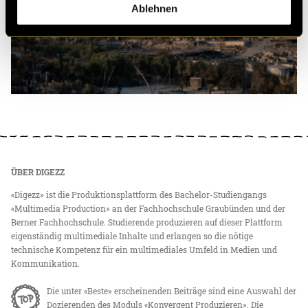
Ablehnen
ÜBER DIGEZZ
«Digezz» ist die Produktionsplattform des Bachelor-Studiengangs
«Multimedia Production» an der Fachhochschule Graubünden und der
Berner Fachhochschule. Studierende produzieren auf dieser Plattform
eigenständig multimediale Inhalte und erlangen so die nötige
technische Kompetenz für ein multimediales Umfeld in Medien und
Kommunikation.
Die unter «Beste» erscheinenden Beiträge sind eine Auswahl der
Dozierenden des Moduls «Konvergent Produzieren». Die