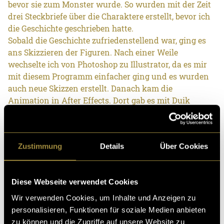
bevor sie zum Monster wurde. So wurden mit der Zeit
drei Steckbriefe über die Charaktere erstellt, bevor ich
die Geschichte geschrieben hatte.
Sobald die Geschichte zufriedenstellend war, ging es
ans Skizzieren der Figuren. Nach einer Weile
wechselte ich von Photoshop zu Illustrator, da es mir
mit diesem Programm einfacher ging und es wurden
auch neue Skizzen erstellt. Danach kam die
Animation in After Effects. Dort gab es mit Duik
Angela einige Probleme, welche mit diversen
Alternativlösungen bewältigt werden konnten. Das
Audio wurde selbst aufgenommen und ein wenig
Zustimmung
Details
Über Cookies
bearbeitet, dass keine Hintergrundgeräusche dabei
sind.
Diese Webseite verwendet Cookies
Hier
ist der Link zu meinem Lehrprojekt.
Wir verwenden Cookies, um Inhalte und Anzeigen zu
personalisieren, Funktionen für soziale Medien anbieten
zu können und die Zugriffe auf unsere Website zu