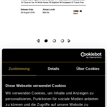
Feminine:
Für eine femininere Note in deinem
Zuhause, habe ich eine Serie von Postern entworfen,
die die Kraft und Schönheit der Weiblichkeit
Zustimmung
Details
Über Cookies
zelebrieren. Blumige Muster, sanfte Farben und
inspirierende Zitate schaffen eine harmonische
Atmosphäre, die das perfekte Gegenstück zu
Diese Webseite verwendet Cookies
modernem Design bildet.
Wir verwenden Cookies, um Inhalte und Anzeigen zu
personalisieren, Funktionen für soziale Medien anbieten
zu können und die Zugriffe auf unsere Website zu