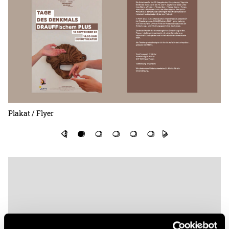
Plakat / Flyer
To