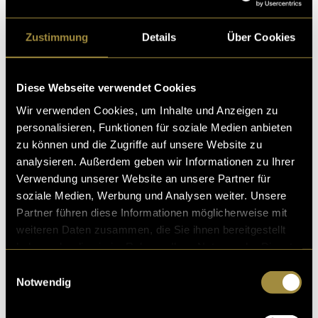
Zustimmung
Details
Über Cookies
Bitte akzeptiere die
statistik, Marketing
Cookies um
Diese Webseite verwendet Cookies
diesen Inhalt zu sehen.
Wir verwenden Cookies, um Inhalte und Anzeigen zu
Trailer-Video
personalisieren, Funktionen für soziale Medien anbieten
zu können und die Zugriffe auf unsere Website zu
(bas)
analysieren. Außerdem geben wir Informationen zu Ihrer
Verwendung unserer Website an unsere Partner für
soziale Medien, Werbung und Analysen weiter. Unsere
Partner führen diese Informationen möglicherweise mit
weiteren Daten zusammen, die Sie ihnen bereitgestellt
haben oder die sie im Rahmen Ihrer Nutzung der Dienste
gesammelt haben.
Einwilligungsauswahl
Notwendig
Kritik