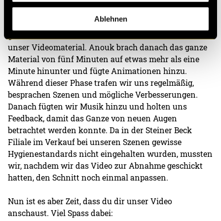
Im Schnitt teilten wir uns die Arbeit auf. Das Material
Ablehnen
haben wir am Ende des Drehtages bereits im Zug
gesichtet. Ich machte den Grobschnitt und sortierte
unser Videomaterial. Anouk brach danach das ganze
Material von fünf Minuten auf etwas mehr als eine
Minute hinunter und fügte Animationen hinzu.
Während dieser Phase trafen wir uns regelmäßig,
besprachen Szenen und mögliche Verbesserungen.
Danach fügten wir Musik hinzu und holten uns
Feedback, damit das Ganze von neuen Augen
betrachtet werden konnte. Da in der Steiner Beck
Filiale im Verkauf bei unseren Szenen gewisse
Hygienestandards nicht eingehalten wurden, mussten
wir, nachdem wir das Video zur Abnahme geschickt
hatten, den Schnitt noch einmal anpassen.
Nun ist es aber Zeit, dass du dir unser Video
anschaust. Viel Spass dabei: