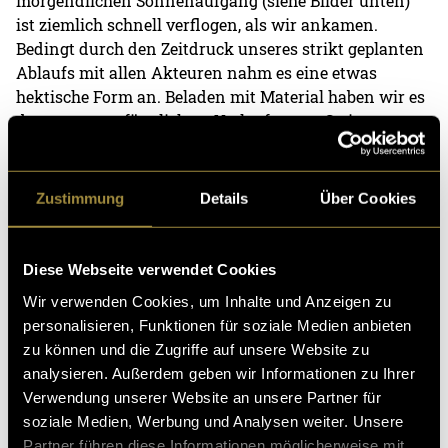
morgendlichen Sonnenaufgang (siehe Bilder unten)
ist ziemlich schnell verflogen, als wir ankamen.
Bedingt durch den Zeitdruck unseres strikt geplanten
Ablaufs mit allen Akteuren nahm es eine etwas
hektische Form an. Beladen mit Material haben wir es
dann, trotz anfänglichem Verlaufen, zur Steiner
Bäckerei geschafft und den Dreh in der Backstube
begonnen. Während Anouk mit dem Filmen
beschäftigt war, bin ich hin und her gesprungen
Zustimmung
Details
Über Cookies
zwischen Dreh und Ton, Abklärung mit der
Marketing-Chefin und dem Fahrer, der leider viel zu
früh am Drehort schon aufgetaucht ist. Netterweise
Diese Webseite verwendet Cookies
hatte er aber nicht allzu viel Stress und somit konnte
Wir verwenden Cookies, um Inhalte und Anzeigen zu
der Dreh direkt weiter gehen mit der Fahrt Richtung
personalisieren, Funktionen für soziale Medien anbieten
Äss Bar Niederdorf. Nach anfänglicher Verwirrung
zu können und die Zugriffe auf unsere Website zu
dort (anscheinend sind die Mitarbeiter nicht wirklich
analysieren. Außerdem geben wir Informationen zu Ihrer
über unsere Ankunft informiert worden) ging der
Verwendung unserer Website an unsere Partner für
Dreh in der Äss-Bar selbst weiter. Pünktlich nach
soziale Medien, Werbung und Analysen weiter. Unsere
Zeitplan sind wir dann für die Ladenschliessung
Partner führen diese Informationen möglicherweise mit