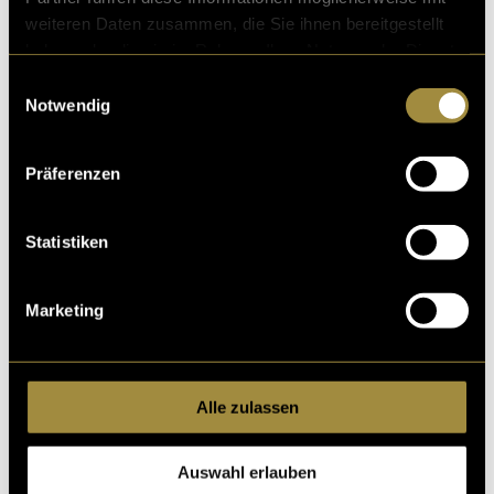
Szene zurück nach Wetzikon zur Steiner Bäckerei
weiteren Daten zusammen, die Sie ihnen bereitgestellt
gefahren. Nach einem 15-Stündigen Tag hatten wir
haben oder die sie im Rahmen Ihrer Nutzung der Dienste
dann alles im Kasten.
gesammelt haben.
Einwilligungsauswahl
Notwendig
Präferenzen
Statistiken
Marketing
Alle zulassen
Auswahl erlauben