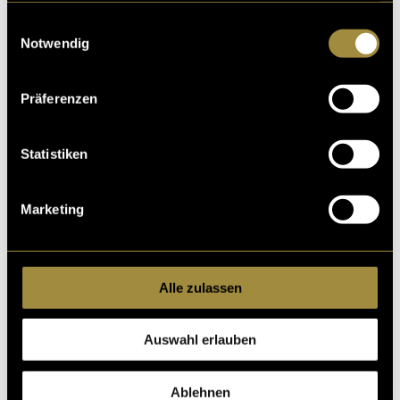
gesammelt haben.
Einwilligungsauswahl
Notwendig
Präferenzen
Statistiken
Marketing
Ein etwas anderer
Imagefilm
Alle zulassen
Auswahl erlauben
Ablehnen