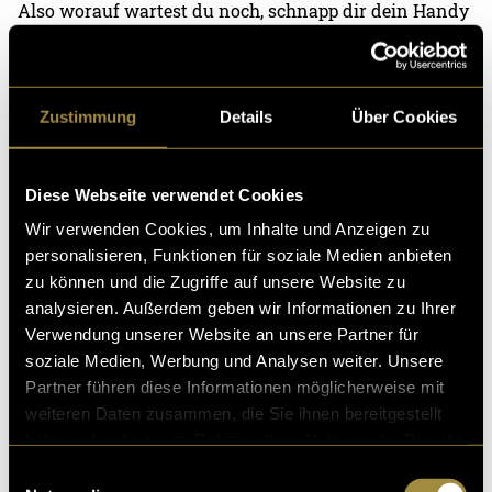
Also worauf wartest du noch, schnapp dir dein Handy
und lade die
App
kostenlos im «Google PlayStore»
herunter.
Zustimmung
Details
Über Cookies
Diese Webseite verwendet Cookies
Wir verwenden Cookies, um Inhalte und Anzeigen zu
personalisieren, Funktionen für soziale Medien anbieten
zu können und die Zugriffe auf unsere Website zu
analysieren. Außerdem geben wir Informationen zu Ihrer
Viel Spass beim Viren killen!
Verwendung unserer Website an unsere Partner für
soziale Medien, Werbung und Analysen weiter. Unsere
(spu)
Partner führen diese Informationen möglicherweise mit
weiteren Daten zusammen, die Sie ihnen bereitgestellt
haben oder die sie im Rahmen Ihrer Nutzung der Dienste
gesammelt haben.
Einwilligungsauswahl