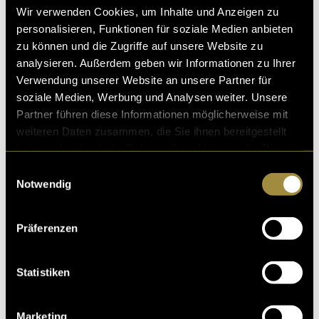
Wir verwenden Cookies, um Inhalte und Anzeigen zu
diesen Inhalt zu sehen.
personalisieren, Funktionen für soziale Medien anbieten
zu können und die Zugriffe auf unsere Website zu
analysieren. Außerdem geben wir Informationen zu Ihrer
Verwendung unserer Website an unsere Partner für
soziale Medien, Werbung und Analysen weiter. Unsere
Partner führen diese Informationen möglicherweise mit
weiteren Daten zusammen, die Sie ihnen bereitgestellt
haben oder die sie im Rahmen Ihrer Nutzung der Dienste
Ähnliche Artikel
gesammelt haben.
Einwilligungsauswahl
Notwendig
Präferenzen
Statistiken
Marketing