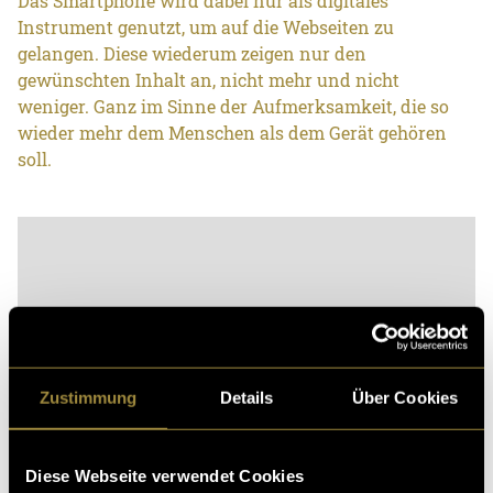
Das Smartphone wird dabei nur als digitales
Instrument genutzt, um auf die Webseiten zu
gelangen. Diese wiederum zeigen nur den
gewünschten Inhalt an, nicht mehr und nicht
weniger. Ganz im Sinne der Aufmerksamkeit, die so
wieder mehr dem Menschen als dem Gerät gehören
soll.
Zustimmung
Details
Über Cookies
Diese Webseite verwendet Cookies
Bitte akzeptiere die
statistik, Marketing
Cookies um